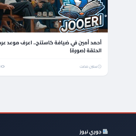
أحمد أمين في ضيافة كاستنج.. اعرف موعد عر
الحلقة (صورة)
سنتين مضت
8
جوري نيوز