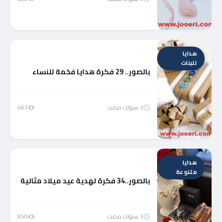
هدايا
للبنات
بالصور.. 29 فكرة هدايا فخمة للنساء
3 سنوات مضت
661
هدايا
متنوعة
بالصور..34 فكرة لهدية عيد ميلاد مثالية
3 سنوات مضت
850