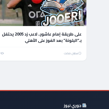
على طريقة إمام عاشور.. لاعب زد 2005 يحتفل
بـ”البلونة” بعد الفوز على الأهلي
سنتين مضت
7
جوري نيوز