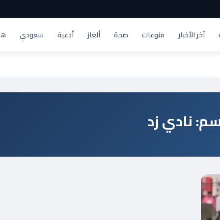
آخر الأخبار
منوعات
صحة
ألغاز
أدعية
سعودي
هد
سم: نادي زد