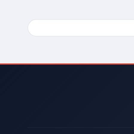
بحث
عن: