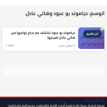
الوسم: دياموند بو عبود وهاني عادل
دياموند بو عبود تكشف سر نجاح زواجها من
آخر الأخبار
هاني عادل (فيديو)
سنتين مضت
178
📰
جوري نيوز
منصة إخبارية عربية رائدة تقدم أحدث الأخبار والتحليلات بمصداقية واحترافية.