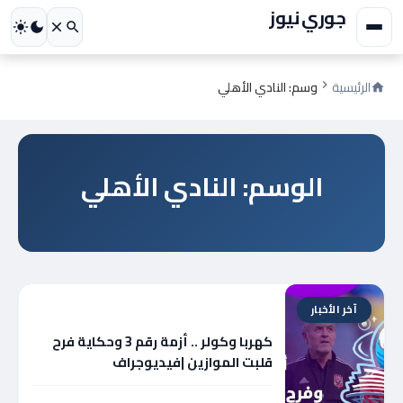
جوري نيوز
الرئيسية
وسم: النادي الأهلي
الوسم: النادي الأهلي
آخر الأخبار
كهربا وكولر .. أزمة رقم 3 وحكاية فرح
قلبت الموازين |فيديوجراف