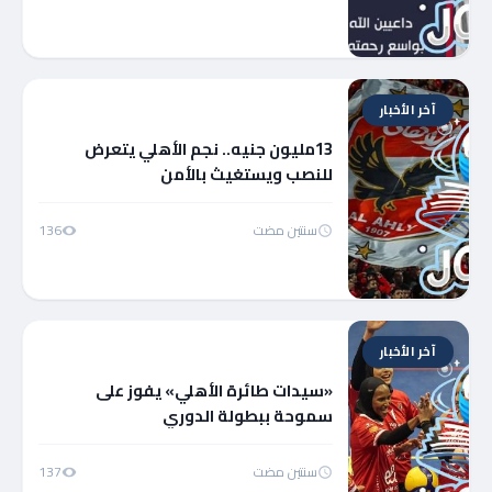
آخر الأخبار
13مليون جنيه.. نجم الأهلي يتعرض
للنصب ويستغيث بالأمن
سنتين مضت
136
آخر الأخبار
«سيدات طائرة الأهلي» يفوز على
سموحة ببطولة الدوري
سنتين مضت
137