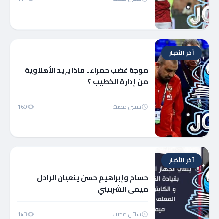
آخر الأخبار
موجة غضب حمراء.. ماذا يريد الأهلاوية
من إدارة الخطيب ؟
سنتين مضت
160
آخر الأخبار
حسام وإبراهيم حسن ينعيان الراحل
ميمى الشربيني
سنتين مضت
143