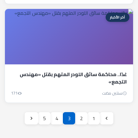
آخر الأخبار
غدًا.. محاكمة سائق اللودر المتهم بقتل «مهندس
التجمع»
سنتين مضت
171
5
4
3
2
1