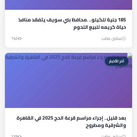
185 جنية للكيلو.. .محافظ بني سويف يتفقد منافذ
حياة كريمه للبيع اللحوم
سنتين مضت
142
آخر الأخبار
بعد قليل.. إجراء مراسم قرعة الحج 2025 في القاهرة
والشرقية ومطروح
سنتين مضت
139