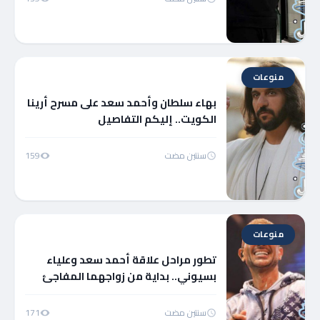
منوعات
بهاء سلطان وأحمد سعد على مسرح أرينا
الكويت.. إليكم التفاصيل
سنتين مضت
159
منوعات
تطور مراحل علاقة أحمد سعد وعلياء
بسيوني.. بداية من زواجهما المفاجئ
وحتى الاستعداد لزفاف فني ضخم
سنتين مضت
171