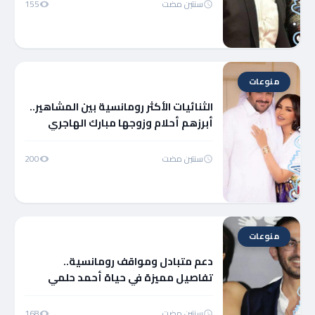
سنتين مضت
155
منوعات
الثنائيات الأكثر رومانسية بين المشاهير..
أبرزهم أحلام وزوجها مبارك الهاجري
سنتين مضت
200
منوعات
دعم متبادل ومواقف رومانسية..
تفاصيل مميزة في حياة أحمد حلمي
ومنى زكي
سنتين مضت
168