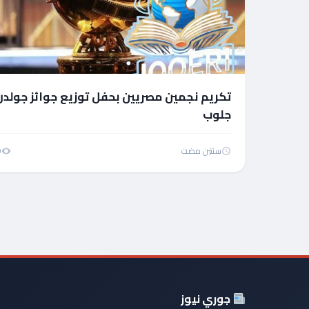
تكريم نجمين مصريين بحفل توزيع جوائز جولدن
جلوب
سنتين مضت
9
جوري نيوز