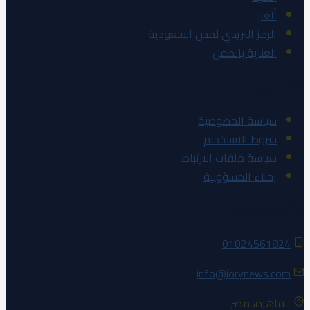
ألغاز
الرمز البريدي لمدن السعودية
العناية بالطفل
قانوني
سياسة الخصوصية
شروط الاستخدام
سياسة ملفات الارتباط
إخلاء المسؤولية
تواصل معنا
01024561824
info@jorynews.com
القاهرة، مصر