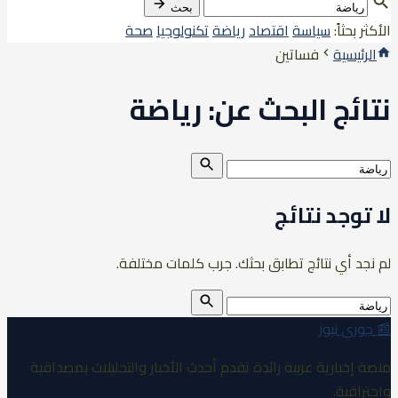
بحث
الأكثر بحثاً:
سياسة
اقتصاد
رياضة
تكنولوجيا
صحة
الرئيسية
فساتين
نتائج البحث عن:
رياضة
بحث
عن:
بحث
لا توجد نتائج
لم نجد أي نتائج تطابق بحثك. جرب كلمات مختلفة.
بحث
عن:
بحث
📰
جوري نيوز
منصة إخبارية عربية رائدة تقدم أحدث الأخبار والتحليلات بمصداقية
واحترافية.