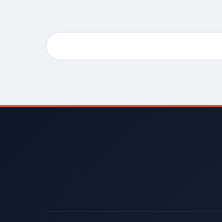
بحث
عن: