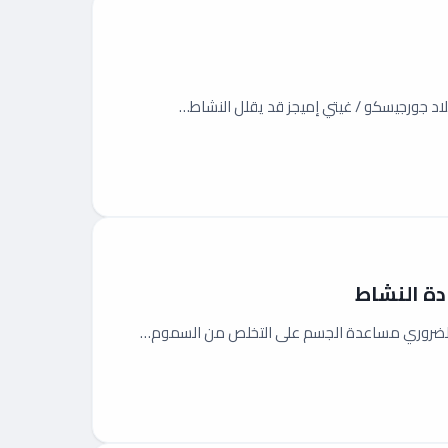
فلاد جورجيسكو / غيتي إميجز قد يقلل النشاط…
ن الضروري مساعدة الجسم على التخلص من السموم…