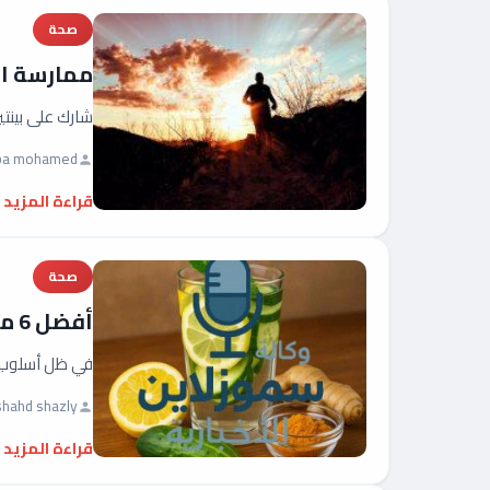
صحة
ممارسة ال
شارك على بينتي
ba mohamed
قراءة المزيد
صحة
أفضل 6 مشروبات طبيعية لتنقية الجسم من السموم واستعادة النشاط
في ظل أسلوب ا
shahd shazly
قراءة المزيد