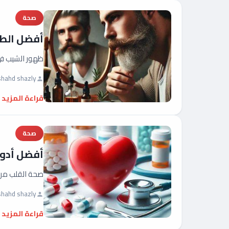
صحة
أفضل الطر
ظهور الشيب في 
shahd shazly
قراءة المزيد
صحة
أفضل أدوي
صحة القلب من 
shahd shazly
قراءة المزيد