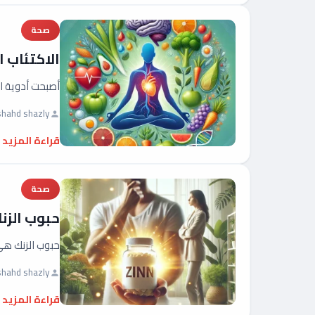
صحة
الاكتئاب 
أصبحت أدوية ال
shahd shazly
قراءة المزيد
صحة
حبوب الزن
حبوب الزنك هي
shahd shazly
قراءة المزيد