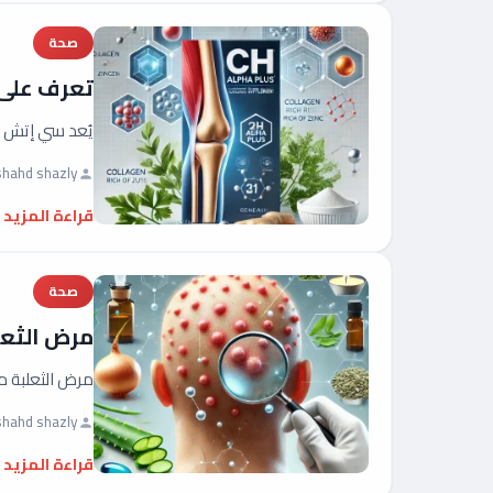
صحة
تعرف على CH Alpha PLUS فوائد مذهلة للمفاصل ومرونة ا
يُعد سي إتش ألفا بلس (CH Alpha PLUS) من المكملات الغذائية المهمة التي 
shahd shazly
قراءة المزيد
صحة
مرض الثعل
مرض الثعلبة م
shahd shazly
قراءة المزيد