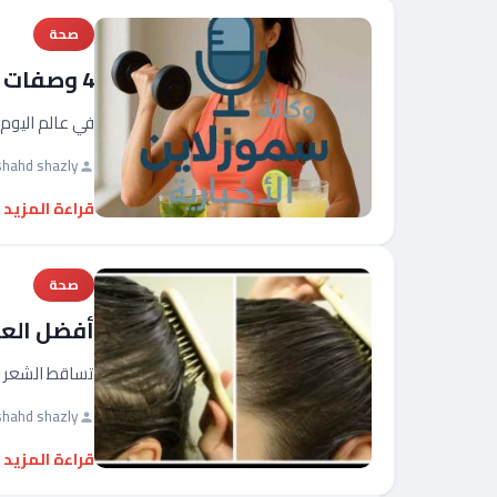
صحة
4 وصفات ومشروبات سحرية لنسف دهون البطن والأرداف بسرعة مدهشة
في عالم اليوم
shahd shazly
قراءة المزيد
صحة
أفضل العل
تساقط الشعر مش
shahd shazly
قراءة المزيد