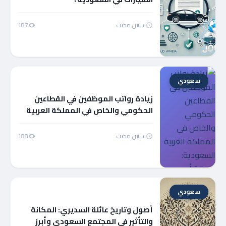
سنتين مضت
187
سعودي
زيادة رواتب الموظفين في القطاعين
الحكومي والخاص في المملكة العربية
السعودية: حقيقة أم شائعة؟
سنتين مضت
188
سعودي
أصول وتاريخ عائلة السديري: المكانة
والتأثير في المجتمع السعودي وأبرز