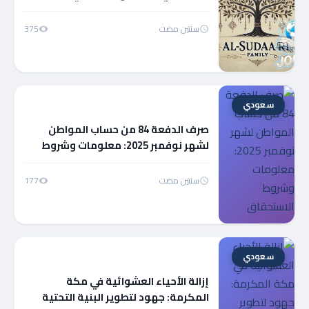
الشخصيات
سنتين مضت
375
سعودي
صرف الدفعة 84 من حساب المواطن
لشهر نوفمبر 2025: معلومات وشروط
الاستحقاق
سنتين مضت
177
سعودي
إزالة الأحياء العشوائية في مكة
المكرمة: جهود لتطوير البنية التحتية