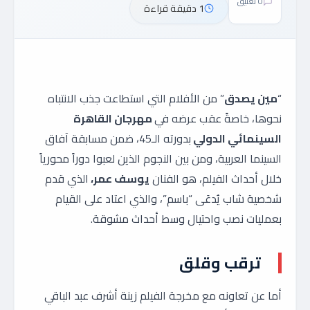
0 تعليق
1 دقيقة قراءة
“
مين يصدق
” من الأفلام التي استطاعت جذب الانتباه
نحوها، خاصةً عقب عرضه في
مهرجان القاهرة
السينمائي الدولي
بدورته الـ45، ضمن مسابقة آفاق
السينما العربية، ومن بين النجوم الذين لعبوا دوراً محورياً
خلال أحداث الفيلم، هو الفنان
يوسف عمر،
الذي قدم
شخصية شاب يُدعَى “باسم”، والذي اعتاد على القيام
بعمليات نصب واحتيال وسط أحداث مشوقة.
ترقب وقلق
أما عن تعاونه مع مخرجة الفيلم زينة أشرف عبد الباقي