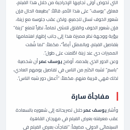
التي تخوض أولى تجاربها الإخراجية من خلال هذا الفيلم،
فعلق “يوسف” على هذا الأمر، قائلاً: “بطبيعة الحال فإن
شعور الخوف تسلل للجميع، ولكن عقب جلوسه مع زينة،
فإن شعور الخوف والقلق تلاشى تماماً، نظراً لتمتع “زينة”
برؤية ووجهة نظر مميزة هذا إلى جانب إظهار اهتمامها
بتفاصيل الفيلم، وبالممثل أيضاً”، مكملاً: “لما شُفت
المميزات دي عند زينة اطّمنت على طول”.
وعن الدور الذي يقدمه، أوضح
يوسف عمر
أن شخصية
“باسم” تشبه الكثير من الناس في تفاصيل يومهم العادي،
لذلك فهي قريبة منهم، مكملاً: “أعمل دور شبه الناس”.
مفاجأة سارة
وأشار
يوسف عمر
خلال تصريحاته إلى شعوره بالسعادة
عقب معرفته بعرض الفيلم في مهرجان القاهرة
السينمائي الدولي، مضيفاً: “تفاجأت بعرض الفيلم في