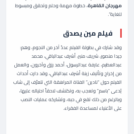
مهرجان القاهرة
، خطوة مهمة وحلم وتحقق ومبسوط
للغاية”.
فيلم مين يصدق
وقد شارك في بطولة الفيلم عددٌ آخر من النجوم، وهم:
جيدا منصور، شريف منير، أشرف عبدالباقي، محمد
عبدالعظيم، عارفة عبدالرسول، أحمد رزق وآخرون، والعمل
من إخراج وتأليف زينة أشرف عبدالباقي، وقد دارت أحداث
الفيلم حول “نادين” الفتاة المراهقة التي تتعرّف إلى شاب
يُدعى “باسم” وتعجب به، وتكتشف لاحقاً احتياله عليها،
وبالرغم من ذلك تقع في حبه، وتشاركه عمليات النصب
على الأغنياء لمساعدة الفقراء.