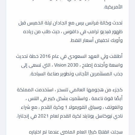
الأمريكية.
تحدث وكالة فرانس برس مع الجادان ليلة الخميس قبل
ظهور فيديو ترامب في دافوس ، حيث طلب من رياده
وأوبك تخفيض أسعار النفط.
أطلقت ولي العهد السعودي في عام 2016 خطة تحديث
واسعة وأجندة إصلاح ، Vision 2030 ، التي تسعى إلى
جذب المستثمرين الأجانب وتطوير صناعة السياحة.
كجزء من هجومها العالمي للسحر ، استخدمت المملكة
أيضًا قوة ناعمة ، واستثمرت بشكل كبير في التنس ،
والغولف ، وسباق الفورمولا 1 وكرة القدم ، مع شراء
نادي نيوكاسل يونايتد لكرة القدم لعام 2021 في إنجلترا.
سجلت انقلابًا كبيرًا العام الماضي عندما تم اختياره