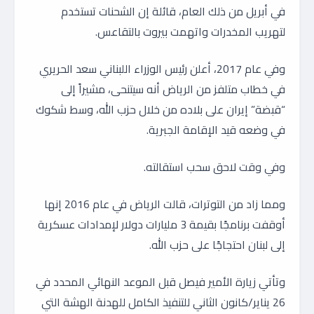
في أبريل من ذلك العام، قائلة إن الشحنات تستخدم
لتهريب المخدرات واتهمت بيروت بالتقاعس.
وفي عام 2017، أعلن رئيس الوزراء اللبناني سعد الحريري
في خطاب متلفز من الرياض أنه سيتنحى، مشيراً إلى
“قبضة” إيران على بلاده من خلال حزب الله، وسط شكوك
في وضعه قيد الإقامة الجبرية.
وفي وقت لاحق سحب استقالته.
ومما زاد من التوترات، قالت الرياض في عام 2016 إنها
أوقفت برنامجًا بقيمة 3 مليارات دولار لإمدادات عسكرية
إلى لبنان احتجاجًا على حزب الله.
وتأتي زيارة الأمير فيصل قبل الموعد النهائي المحدد في
26 يناير/كانون الثاني للتنفيذ الكامل للهدنة الهشة التي