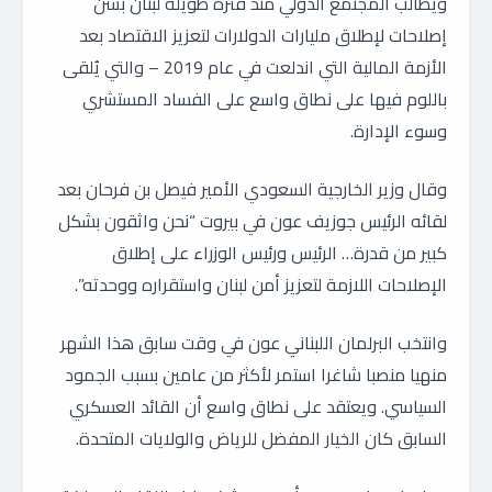
ويطالب المجتمع الدولي منذ فترة طويلة لبنان بسن
إصلاحات لإطلاق مليارات الدولارات لتعزيز الاقتصاد بعد
الأزمة المالية التي اندلعت في عام 2019 – والتي يُلقى
باللوم فيها على نطاق واسع على الفساد المستشري
وسوء الإدارة.
وقال وزير الخارجية السعودي الأمير فيصل بن فرحان بعد
لقائه الرئيس جوزيف عون في بيروت “نحن واثقون بشكل
كبير من قدرة… الرئيس ورئيس الوزراء على إطلاق
الإصلاحات اللازمة لتعزيز أمن لبنان واستقراره ووحدته”.
وانتخب البرلمان اللبناني عون في وقت سابق هذا الشهر
منهيا منصبا شاغرا استمر لأكثر من عامين بسبب الجمود
السياسي. ويعتقد على نطاق واسع أن القائد العسكري
السابق كان الخيار المفضل للرياض والولايات المتحدة.