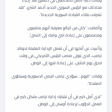
وقالت ديبرا تايس للصحافيين في دمشق بعد إجراء
محادثات مع الرئيس السوري الجديد أحمد الشرع، “لقد
تشرفت بلقاء القيادة السورية الجديدة”.
وأضافت: “كان من الرائع معرفة أنهم ملتزمون
ومصممون على إعادة ابني وابنك إلى المنزل”.
وأعربت عن أملها في أن تعمل الإدارة المقبلة لدونالد
ترامب، الذي يتولى منصب الرئيس الأمريكي في وقت
لاحق يوم الاثنين، على إعادة ابنها إلى الوطن.
وقالت “اليوم… سيؤدي ترامب اليمين الدستورية وستطوي
الصفحة”.
“لدي أمل كبير في أن تشارك إدارة ترامب بشكل كبير في
العمل الدؤوب لإعادة أوستن إلى الوطن.