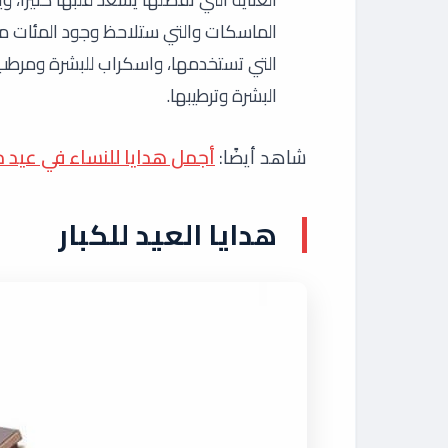
الماسكات والتي ستلاحظ وجود المئات من
التي تستخدمها، واسكراب للبشرة ومرطب ل
البشرة وترطيبها.
شاهد أيضًا:
أجمل هدايا للنساء في عيد ميلا
هدايا العيد للكبار