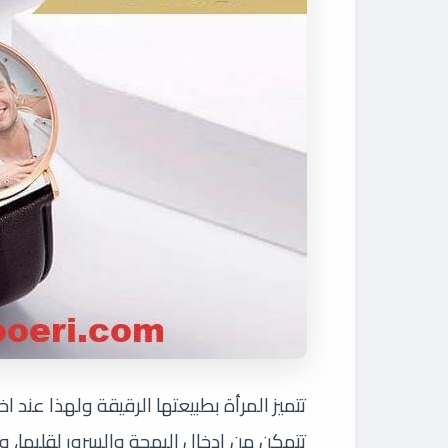
تتميز المرأة بطبيعتها الرقيقة ولهذا عند ا
تتمكن من إدخال البهجة والسرور لقلبها، و