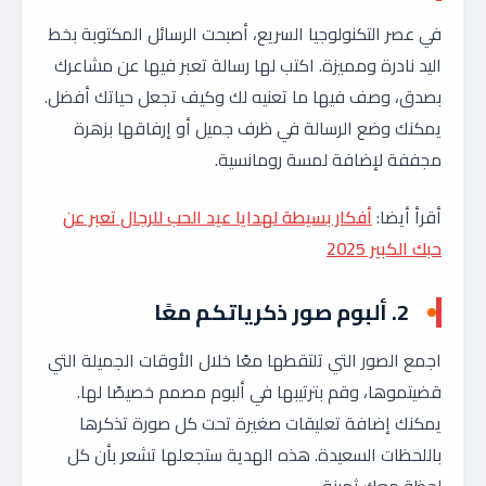
في عصر التكنولوجيا السريع، أصبحت الرسائل المكتوبة بخط
اليد نادرة ومميزة. اكتب لها رسالة تعبر فيها عن مشاعرك
بصدق، وصف فيها ما تعنيه لك وكيف تجعل حياتك أفضل.
يمكنك وضع الرسالة في ظرف جميل أو إرفاقها بزهرة
مجففة لإضافة لمسة رومانسية.
أقرأ أيضا:
أفكار بسيطة لهدايا عيد الحب للرجال تعبر عن
حبك الكبير 2025
2.
ألبوم صور ذكرياتكم معًا
اجمع الصور التي تلتقطها معًا خلال الأوقات الجميلة التي
قضيتموها، وقم بترتيبها في ألبوم مصمم خصيصًا لها.
يمكنك إضافة تعليقات صغيرة تحت كل صورة تذكرها
باللحظات السعيدة. هذه الهدية ستجعلها تشعر بأن كل