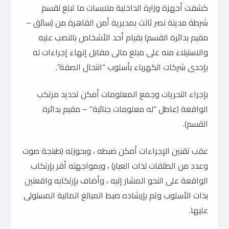
كشفت أجهزة وزارة الداخلية ملابسات ما تبلغ لقسم
شرطة مدينة نصر ثالث بمديرية أمن القاهرة من (سائق –
مقيم بدائرة القسم) بقيام أحد الأشخاص بالنصب عليه
والاستيلاء منه على مبلغ مالى مقابل إنهاء إجراءات له
بإحدى شركات الكهرباء بأسلوب “انتحال الصفة”.
بإجراء التحريات وجمع المعلومات أمكن تحديد مرتكب
الواقعة (عاطل “له معلومات جنائية” – مقيم بدائرة
القسم).
عقب تقنين الإجراءات أمكن ضبطه ، وبحوزته (طبنجة صوت
وعدد من الطلقات لذات العيار) ، وبمواجهته أقر بإرتكاب
الواقعة على النحو المشار إليه ، وأضاف بإرتكابه واقعتين
بذات الأسلوب وتم بإرشاده ضبط المبالغ المالية المستولى
عليها.