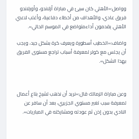
وواصل:«الأهلي كان سيئ في مباراة أزلاندو، وأورلاندو
فريق عادي، والأهداف من أخطاء دفاعية، وأغلب لاعبي
الأهلي يقدمون أداءمتواضع في الموسم الحالي».
واضاف:«الخطيب أسطورة ويعرف كرة بشكل جيد، ويجب
أن يجلس مع كولر لمعرفة أسباب تراجع مستوى الفريق
بهذا الشكل».
وعن مباراة الزمالك قال:«نريد أن نذهب لشيخ بتاع أعمال
لمعرفة سبب تغير مستوي الجزيري، بعد أن سافر عن
النادي بدون إذن ثم عودته ومشاركته في المباريات».