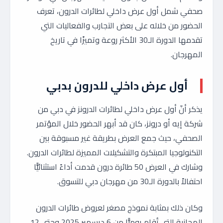
صحفي شمل أول عرض داخلي لطائرات الدرون، تعرف
الحضور من خلاله على بعض التجارب والفعاليات التي
تقدمها الدورة الـ30 الأكثر روعة وتميزًا في تاريخ
المهرجان.
أول عرض داخلي للدرون بدبي
يذكر أنّ أول عرض داخلي لطائرات الدرونز في دبي من
شركة إيه أو درونز، كان قد أبهر الحضور خلال المؤتمر
الصحفي، حيث جمع العرض بطريقة غير مسبوقة بين
التكنولوجيا المبتكرة والتشكيلات المميزة لطائرات الدرون.
وشارك في العرض 50 طائرة درون قدمت أداءً استثنائيًّا
احتفالاً بالدورة الـ30 من مهرجان دبي للتسوق.
وكان ذلك بمثابة نموذج مصغر لعروض طائرات الدرون
المجانية التي تُقام يوميًّا من 6 ديسمبر 2025 وحتى 12