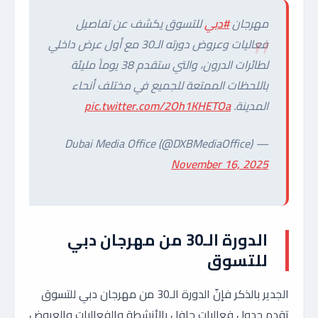
مهرجان
#دبي
للتسوق يكشف عن تفاصيل
فعاليات وعروض دورته الـ30 مع أول عرض داخلي
لطائرات الدرون، والتي ستقدم 38 يوماً مليئة
باللحظات الممتعة للجميع في مختلف أنحاء
المدينة.
pic.twitter.com/2Oh1KHETOa
— Dubai Media Office (@DXBMediaOffice)
November 16, 2025
الدورة الـ30 من مهرجان دبي
للتسوق
الجدير بالذكر فإنّ الدورة الـ30 من مهرجان دبي للتسوق
تقدم جدول فعاليات حافل بالأنشطة والفعاليات والعروض