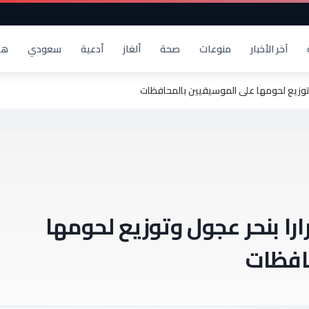
آخر الأخبار
منوعات
صحة
ألغاز
أدعية
سعودي
هد
وزيع لحومها على الموسيقيين بالمحافظات
 بنحر عجول وتوزيع لحومها
افظات