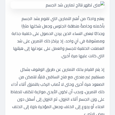
يعتبر واحدًا من أهم التمارين التي تقوم بشد الجسم
بأكمله وخاصةً منطقة الجلوس وجعل شكلها مثيرًا
وجذابًا لبعض النساء الذين يردن الحصول على خلفية جذابة
وممشوقة في آنٍ واحد، إذ يرتكز ذلك التمرين على شد
العضلات الخلفية للجسم والعمل على عودتها إلى هيئتها
التي كانت عليها مرة أخرى.
إذ يتم القيام بذلك التمارين عن طريق الوقوف بشكل
مستقيم غير منحني مع فتح الساقين قليلًا لنتمكن من
الصعود مرة أخرى وحتى لا تًصاب الركب بالتمزق أثناء أداء
ذلك التمرين، ويجب أن تكون الأيدي موازية للكتف للحفاظ
على وزن الجسم أثناء النزول، ثم النزول إلى أسفل دون
انحناء أو رجوع إلى الخلف وجعل المؤخرة بارزة إلى الخلف
بعض الشيء.