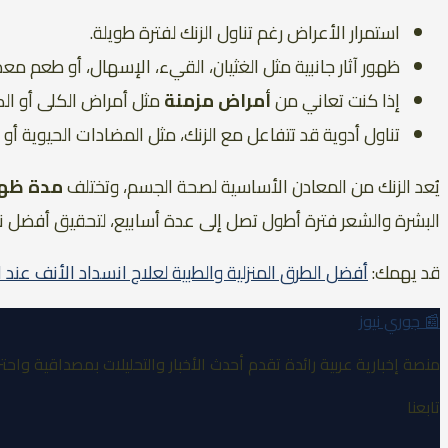
استمرار الأعراض رغم تناول الزنك لفترة طويلة.
ظهور آثار جانبية مثل الغثيان، القيء، الإسهال، أو طعم مع
إذا كنت تعاني من
أمراض مزمنة
مثل أمراض الكلى أو الك
تناول أدوية قد تتفاعل مع الزنك، مثل المضادات الحيوية أو 
يُعد الزنك من المعادن الأساسية لصحة الجسم، وتختلف
مدة ظهو
البشرة والشعر فترة أطول تصل إلى عدة أسابيع، لتحقيق أفضل نتائج
قد يهمك:
أفضل الطرق المنزلية والطبية لعلاج انسداد الأنف عند 
📰
جوري نيوز
منصة إخبارية عربية رائدة تقدم أحدث الأخبار والتحليلات بمصداقية واحتر
تابعنا