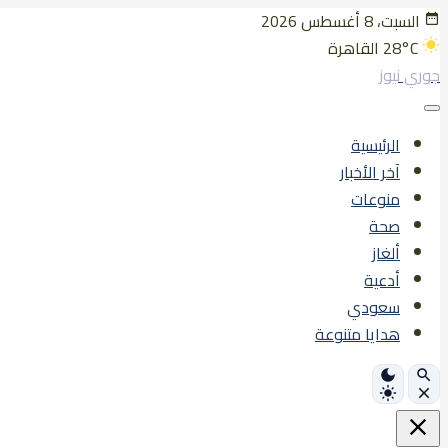
تخطى
السبت، 8 أغسطس 2026
إلى
28°C
القاهرة
المحتوى
جوري نيوز
الرئيسية
آخر الأخبار
منوعات
صحة
ألغاز
أدعية
سعودي
هدايا متنوعة