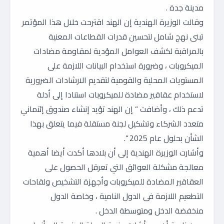
مدينة جدة .
وقالت الوزيرة الهندية إن الهند اقترحت خلال هذا المؤتمر
تبنى نهج شامل لتحسين قدرات القطاعات المعنية
بالمراقبة لكشف العوامل المؤدية لمقاومة مضادات
الميكروبات ، وضرورة استخدام البيانات اللازمة على
المستويات المحلية والقومية لتقديم الارشادات الضرورية
لاستخدام عقاقير مضادة للميكروبات استنادا إلى أدلة
تدعم ذلك ، وأضافت ” إن الهند تؤيد إنشاء صندوق إئتماني
متعدد الشركاء وتشكيل لجنة مستقلة فيما يتعلق بهذا
الشأن بحلول عام 2025 “.
وأشارت الوزيرة الهندية إلى أن بلادها أكدت أيضا أهمية
معالجة مشكلة العوائق التي تعرقل الحصول على
العقاقير المضادة للميكروبات وأجهزة التشخيص ولقاحات
التطعيم اللازمة فى الدول النامية ، وخاصة الدول
منخفضة الدخل ومتوسطة الدخل .