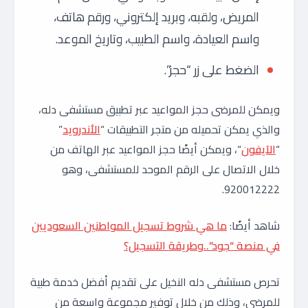
المريض، ولقبه، وبريد إلكتروني، ورقم هاتف،
واسم العيادة، واسم الطبيب، وتاريخ الموعد.
الضغط على زر “حجز”.
ويمكن للمرضى حجز المواعيد عبر تطبيق مستشفى دله،
والذي يمكن تحميله من متجر التطبيقات “
الأندرويد
”
“
الآيفون
“، ويمكن أيضًا حجز المواعيد عبر الهاتف من
خلال الاتصال على الرقم الموحد للمستشفى، وهو
920012222.
شاهد أيضًا:
ما هي شروط تسجيل المواطنين السعوديين
في منصة “جود”..وطريقة التسجيل؟
تحرص مستشفى دله النخيل على تقديم أفضل خدمة طبية
للمرضى، وذلك من خلال توفير مجموعة واسعة من