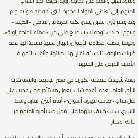
وتعود سبب واقعة قتل الحاجة راوية، حينما اتجه الشاب،
المتهم، إلى تعاطي المواد المخدرة، التي أفقدته صوابه، ولم
يعد يعلم بأي السُبل يسير، لكنه انخرط في تعاطي «الكيف»،
وبيوم الحادث، توجه لسلب مبلغ مالي من «عمته الحاجة راوية»،
وحينما رفضت إعطاءه الأموال، انهال عليها مسددًا لها عدة
ضربات صارمة، كانت كفيلة لإنهاء حياتها، وألقت الأجهزة
الأمنية القبض على المتهم.
بينما، شهدت منطقة الكوربة في مصر الجديدة، واقعة هزّت
الرأي العام، بعدما أقدم شاب، يعمل مستأجر محل عصير، على
قتل شاب «صاحب قهوة أسوان»، أمام أعين المارة وسط
الشارع، بسبب خلاف بينهما على محل مستأجره المتهم من
مالك العقار.
وظهر المجني عليه «صاحب قهوة أسوان» يطالب بحق ملكيته