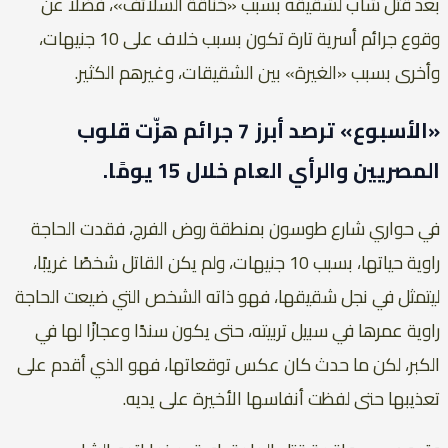
بعد قتل شاب لشقيقه بسبب «خناقة السلائف»، فضلًا عن
وقوع جرائم أسرية تارة تكون بسبب خلاف على 10 جنيهات،
وأخرى بسبب «الغيرة» بين الشقيقات، وغيرهم الكثير.
«الأسبوع» ترصد أبرز 7 جرائم هزّت قلوب
المصريين والرأي العام خلال 15 يومًا.
في حواري شارع طوسون بمنطقة روض الفرج، فقدت الحاجة
راوية حياتها، بسبب 10 جنيهات، ولم يكن القاتل شخصًا غريبًا،
ليتمثل في نجل شقيقها، فهو ذاته الشخص التي ضيعت الحاجة
راوية عمرها في سبيل تربيته، حتى يكون سندًا وعجازًا لها في
الكبر، لكن ما حدث كان عكس توقعاتها، فهو الذي أقدم على
تعذيبها حتى لفظت أنفاسها الأخيرة على يديه.