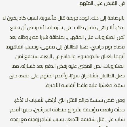
في القبض على المتهم.
بالإضافة إلى ذلك، توجد جريمة قتل مأسوية، لسبب كاد يكون لا
يذكر، ألا وهي مقتل طالب على يد زميله، لأنه رفض أن يدفع
ثمن المشروبات على المقهى، بمنطقة شبرا مصر، وذلك بعد
قضاء يوم دراسي، ذهبا الطالبان إلى مقهى، وحسب اتفاقهما
أنهما يلعبان «الدومينو»، والخاسر في اللعبة، سيدفع ثمن
المشروبات، لكن المجني عليه رفض الدفع بعد خسارته، مما
جعل الطالبان يتشاجران سويًا، وأقدم المتهم على دفعه حتى
سقط مغشيًا عليه ولفظ أنفاسه الأخيرة.
ومن ضمن سلسة جرائم القتل التي تُرتكب لأسباب لا تذُكر،
حدثت واقعة مؤسفة بشوارع منطقة البدرشين، حينها أقدم
شاب على قتل شقيقه الأصغر، بسبب تشاجر زوجته مع زوجة