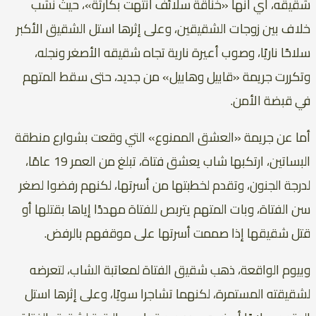
شقيقه، أي أنها «خناقة سلائف انتهت بكارثة»، حيث نشب
خلاف بين زوجات الشقيقين، وعلى إثرها استل الشقيق الأكبر
سلاحًا ناريًا، وصوب أعيرة نارية تجاه شقيقه الأصغر ونجله،
وتكررت جريمة «قابيل وهابيل» من جديد، حتى سقط المتهم
في قبضة الأمن.
أما عن جريمة «العشق الممنوع» التي وقعت بشوارع منطقة
البساتين، ارتكبها شاب يعشق فتاة، تبلغ من العمر 19 عامًا،
لدرجة الجنون، وتقدم لخطبتها من أسرتها، لكنهم رفضوا لصغر
سن الفتاة، وبات المتهم يتربص للفتاة مهددًا إياها بقتلها أو
قتل شقيقها إذا صممت أسرتها على موقفهم بالرفض.
وبيوم الواقعة، ذهب شقيق الفتاة لمعاتبة الشاب، لتعرضه
لشقيقته المستمرة، لكنهما تشاجرا سويًا، وعلى إثرها استل