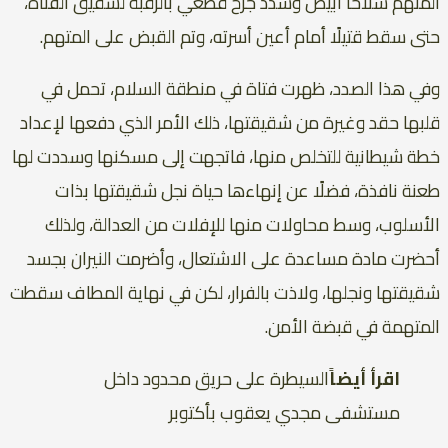
المتهم سلاحًا أبيض وسدد جرح قطعي بالرقبة لشقيق الفتاة،
حتى سقط قتيلًا أمام أعين أسرته، وتم القبض على المتهم.
وفي هذا الصدد، ظهرت فتاة في منطقة السلام، تحمل في
قلبها حقد وغيرة من شقيقتها، ذلك الأمر الذي دفعها لإعداد
خطة شيطانية للتخلص منها، فاتجهت إلى مسكنها وسددت لها
طعنة نافذة، فضلًا عن إنهاءها حياة نجل شقيقتها بذات
الأسلوب، وسط محاولات منها للإفلات من العدالة، ولذلك
أحضرت مادة مساعدة على الاشتعال، وأضرمت النيران بجسد
شقيقتها ونجلها، ولاذت بالفرار، لكن في نهاية المطاف سقطت
المتهمة في قبضة الأمن.
اقرأ أيضاً
السيطرة على حريق محدود داخل
مستشفى مجدي يعقوب بأكتوبر