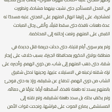
في المحل المستأجر، حتى نشبت بينهما مشادة، وتطورت
لمشاجرة، على إثرها انهال المتهم على المجني عليه مسددًا له
عدة طعنات نافذة حتى سقط قتيلًا، وألقى رجال المباحث
القبض على المتهم، وتمت إحالته إلى المحاكمة.
ولم يمر سوى أيام قليلة، حتى حدثت جريمة قتل جديدة في
منطقة بولاق الدكرور بمحافظة الجيزة، بسبب خلاف على إيجار
شقة، حتى ذهب المتهم إلى شاب، من ذوي الهمم، وأجبره على
ترك شقته لرغبته في الاستيلاء عليها، وحينها تدخل شقيق
الشاب من ذوي الهمم، للدفاع عن شقيقه، وإذ به حتى فوجئ
بالمتهم يسدد له طعنة نافذة، أسقطته أرضًا غارقًا في دمائه،
ولم يكتفِ بذلك بل سدد طعنة لشقيقه، وتم نقله إلى
المستشفى يصارع الموت على فراشها، ونجحت قوات الأمن