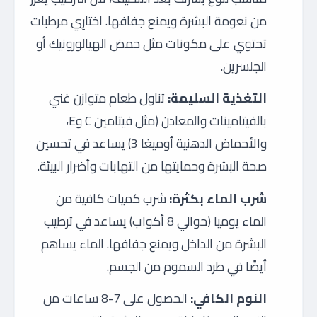
من نعومة البشرة ويمنع جفافها. اختارِي مرطبات
تحتوي على مكونات مثل حمض الهيالورونيك أو
الجلسرين.
التغذية السليمة:
تناول طعام متوازن غني
بالفيتامينات والمعادن (مثل فيتامين C وE،
والأحماض الدهنية أوميغا 3) يساعد في تحسين
صحة البشرة وحمايتها من التهابات وأضرار البيئة.
شرب الماء بكثرة:
شرب كميات كافية من
الماء يوميا (حوالي 8 أكواب) يساعد في ترطيب
البشرة من الداخل ويمنع جفافها. الماء يساهم
أيضًا في طرد السموم من الجسم.
النوم الكافي:
الحصول على 7-8 ساعات من