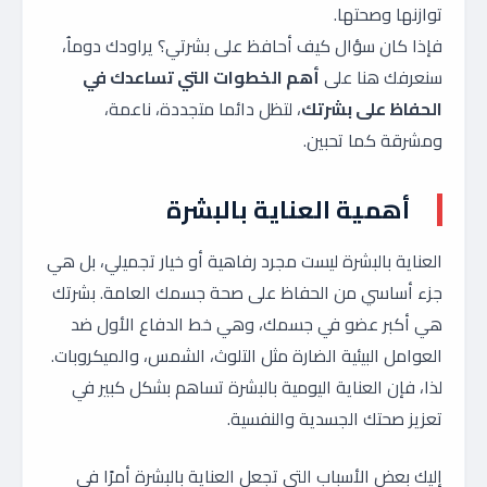
توازنها وصحتها.
فإذا كان سؤال كيف أحافظ على بشرتي؟ يراودك دوماُ،
سنعرفك هنا على
أهم الخطوات التي تساعدك في
الحفاظ على بشرتك
، لتظل دائما متجددة، ناعمة،
ومشرقة كما تحبين.
أهمية العناية بالبشرة
العناية بالبشرة ليست مجرد رفاهية أو خيار تجميلي، بل هي
جزء أساسي من الحفاظ على صحة جسمك العامة. بشرتك
هي أكبر عضو في جسمك، وهي خط الدفاع الأول ضد
العوامل البيئية الضارة مثل التلوث، الشمس، والميكروبات.
لذا، فإن العناية اليومية بالبشرة تساهم بشكل كبير في
تعزيز صحتك الجسدية والنفسية.
إليك بعض الأسباب التي تجعل العناية بالبشرة أمرًا في