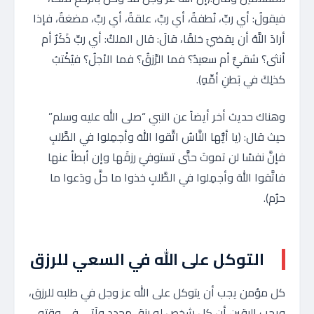
فيقولُ: أي ربِّ، نُطفةٌ، أي ربِّ، علقةٌ، أي ربِّ، مضغةٌ، فإذا
أرادَ اللَّهُ أن يقضيَ خلقًا، قالَ: قال الملكُ: أي ربِّ ذَكَرٌ أم
أنثى؟ شقيٌّ أم سعيدٌ؟ فما الرِّزقُ؟ فما الأجلُ؟ فيُكْتبُ
كذلِكَ في بَطنِ أمِّهِ).
وهناك حديث أخر أيضاً عن النبي “صلى الله عليه وسلم”
حيث قال: (يا أيُّها النَّاسُ اتَّقوا اللهَ وأجمِلوا في الطَّلبِ
فإنَّ نفسًا لن تموتَ حتَّى تستوفيَ رزقَها وإن أبطأ عنها
فاتَّقوا اللهَ وأجمِلوا في الطَّلبِ خذوا ما حلَّ ودَعوا ما
حرُم).
التوكل على الله في السعي للرزق
كل مؤمن يجب أن يتوكل على الله عز وجل في طلبه للرزق،
ويجب اليقين أن كل شخص له رزق محدد وآتي في وقته،