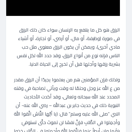
الرزق هو كل ما ينتفع به الإنسان سواء كان ذلك الرزق
في صورة (وظيفة، أو مال، أو أرضي، أو تجارة، أو أشياء
مادي أخرى)، ويمكن أن يكون الرزق معنوي مثل حب
الناس فإنه نوع من أنواع الرزق، وقد حدد الله لكل نفس
بشرية رزقها وأجلها قبل أن تخرج إلى الحياة الدنيا.
ولذلك فإن المؤمنين هم من يعلموا يجيدًا أن الرزق مقدر
من ع الله عز وجل وحتمًا له وقت ويأتي لصاحبة في وقته
المحدد عند الله سبحانه وتعالى، وقد أكدت الأحاديث
النبوية ذلك في حديث جابر بن عبدالله – رضي الله عنه- أن
النبي “صلى الله عليه وسلم” قال: (يا أيُّها النَّاسُ اتَّقوا اللهَ
وأجمِلوا في الطَّلبِ فإنَّ نفسًا لن تموتَ حتَّى تستوفيَ
رزقَها وإن أبطأ عنها فاتَّقوا اللهَ وأجمِلوا في الطَّلبِ خذوا