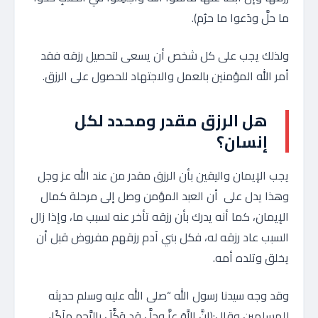
ما حلَّ ودَعوا ما حرُم).
ولذلك يجب على كل شخص أن يسعى لتحصيل رزقه فقد
أمر الله المؤمنين بالعمل والاجتهاد للحصول على الرزق.
هل الرزق مقدر ومحدد لكل
إنسان؟
يجب الإيمان واليقين بأن الرزق مقدر من عند الله عز وجل
وهذا يدل على أن العبد المؤمن وصل إلى مرحلة كمال
الإيمان، كما أنه يدرك بأن رزقه تأخر عنه لسبب ما، وإذا زال
السبب عاد رزقه له، فكل بني آدم رزقهم مفروض قبل أن
يخلق وتلده أمه.
وقد وجه سيدنا رسول الله “صلى الله عليه وسلم حديثه
للمسلمين وقال:(إنَّ اللَّهَ عزَّ وجلَّ قد وَكَّلَ بالرَّحمِ ملَكًا،