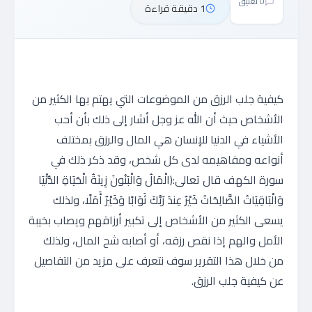
0 تعليق
1 دقيقة قراءة
كيفية جلب الرزق من الموضوعات التي يهتم بها الكثير من
الأشخاص حيث أن الله عز وجل أشار إلى ذلك بأن أحب
الأشياء في الدنيا للإنسان هي المال والرزق بمختلف
أنواعه ومفاهيمه لدى كل شخص، وقد ذكر ذلك في
سورة الكهف قال تعالى:(الْمَالُ وَالْبَنُونَ زِينَةُ الْحَيَاةِ الدُّنْيَا
وَالْبَاقِيَاتُ الصَّالِحَاتُ خَيْرٌ عِندَ رَبِّكَ ثَوَابًا وَخَيْرٌ أَمَلًا، ولذلك
يسعى الكثير من الأشخاص إلى تكبير أرزاقهم ويصاب بخيبة
الأمل والهم إذا نقص رزقه، أو أصابه شح المال، ولذلك
من خلال هذا التقرير سوف نتعرف على مزيد من التفاصيل
عن كيفية جلب الرزق.