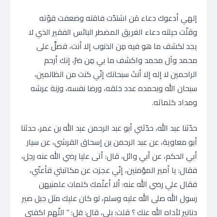
إلهي أدعوك دعاء مَن اشتدّت فاقته وضعفت قوّته
وقلّت حيلته دعاء الغريق المضطر البائس الفقير الذي لا
يجد لكشف ما هو فيه مِن الذنوب إلا أنت، فصلِّ على
محمد وآل محمد واكشف ما بي مِن ضرّ، إنك أرحم
الراحمين لا إله إلا أنتَ سبحانك إنّي كنت من الظالمين،
سبحان الله وبحمده عدد خلقه، ورضا نفسه، وزنة عرشه
ومداد كلماته.
حدّثنا عبد الله، حدّثني أبو عبد الرحمن عبد الله بن عمر، حدثنا
أبو معاوية، عن عبد الرحمن بن إسحاق القرشي، عن سيار
أبي الحكم، عن أبي وائل، قال: أتى عليا رضي الله عنه رجل،
فقال: يا أمير المؤمنين، إنّي عجزت عن مكاتبتي فأعنّي،
فقال علي رضي الله عنه: ألا أعلّمك كلمات علمنيهن
رسول الله صلى الله عليه وسلم، لو كان عليك مثل جبل صير
دنانير لأداه الله عنك ؟ قلت: بلى، قال: قل: ” اللّهم اكفني