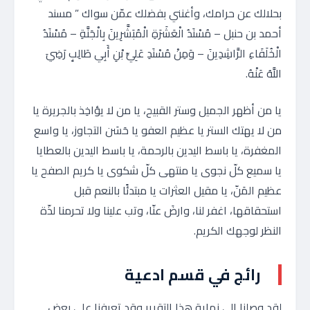
بحلالك عن حرامك، وأغنني بفضلك عمّن سواك ” مسند
أحمد بن حنبل – مُسْنَدُ الْعَشَرَةِ الْمُبَشَّرِينَ بِالْجَنَّةِ – مُسْنَدُ
الْخُلَفَاءِ الرَّاشِدِينَ – وَمِنْ مُسْنَدِ عَلِيِّ بْنِ أَبِي طَالِبٍ رَضِيَ
اللَّهُ عَنْهُ.
يا من أظهر الجميل وستر القبيح، يا من لا يؤاخِذ بالجريرة يا
من لا يهتك الستر يا عظيم العفو يا حَسَن التجاوز، يا واسع
المغفرة، يا باسط اليدين بالرحمة، يا باسط اليدين بالعطايا
يا سميع كلّ نجوى يا منتهى كلّ شكوى يا كريم الصفح يا
عظيم المَنّ، يا مقيل العثرات يا مبتدئًا بالنعم قبل
استحقاقها، اغفر لنا، وارضَ عنّا، وتب علينا ولا تحرمنا لذّة
النظر لوجهك الكريم.
رائج في قسم ادعية
لقد وصلنا إلى نهاية هذا التقرير وقد تعرفنا على بعض