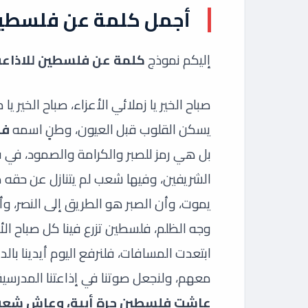
أجمل كلمة عن فلسطين 
إليكم نموذج
كلمة عن فلسطين للاذاعة
صباح الخير يا زملائي الأعزاء، صباح الخير ي
يسكن القلوب قبل العيون، وطنٍ اسمه
فل
بل هي رمز للصبر والكرامة والصمود، في ف
الشريفين، وفيها شعب لم يتنازل عن حقه 
يموت، وأن الصبر هو الطريق إلى النصر،
وجه الظلم، فلسطين تزرع فينا كل صباح الأم
ابتعدت المسافات، فلنرفع اليوم أيدينا با
معهم، ولنجعل صوتنا في إذاعتنا المدرسي
عاشت فلسطين حرة أبية، وعاش شعبها