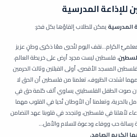
للإذاعة المدرسية
 المدرسية
يمكن للطلاب إلقاؤها بكل فخر:
ا معلميَّ الكرام…نقف اليوم لنُحيي معًا ذكرى وطنٍ عزيز
سطين
، فلسطين ليست مجرد أرض على خريطة العالم،
لسطين المسجد الأقصى، أولى القبلتين وثالث الحرمين
مهما اشتدت الظروف، تعلمنا من فلسطين أن الحق لا
 وأن صوت الطفل الفلسطيني يساوي ألف كلمة حق في
ل بالحرية، وتعلمنا أن الأوطان تُحيا في القلوب مهما
لدعاء لأهلنا في فلسطين، ولنجدد في قلوبنا عهد التضامن
ة رسالة حب ووفاء ودعوة للسلام والأمل…
 الكريم الصامد.