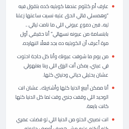
عارف أم كلثوم عندها كوبليه كده بتقول فيه
“وهمسلي قالي الحق عليه نسيت ساعتها زعلنا
ليه.. فين دموع عيوني اللي ما نامت ليالي ..
بابتسامة من عيونه نسهالي” أنا حقيقي أول
مرة أعرف أن الكوبليه ده بجد فعلًا النهارده.
من يوم ما شوفت عيونك وأنا كل حاجة احلوت
في عيني، يمكن أنت الرزق اللي ربنا بعتهولي
عشان يحليلي حياتي ودنيتي كلها.
أنا ممكن أبيع الدنيا كلها وأشتريك.. عشان انت
الوحيد اللي وقفت جنبي وقت لما كل الدنيا كلها
كانت بايعة.
انت نصيبي الحلو من الدنيا اللي لو فضلت عمري
كله أتكلم عليه مش هعرف أوصف حلاوته