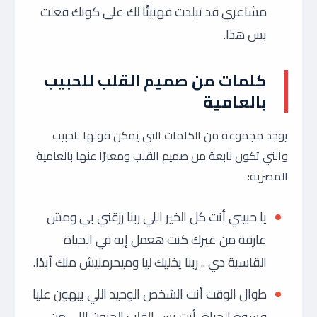
مشاعري قد تبلدت فهنيئًا لك على كونك فعلت
بس هذا.
كلمات من صميم القلب للحبيب
بالعامية
يوجد مجموعة من الكلمات التي يمكن قولها للحبيب
والتي تكون نابعة من صميم القلب ومعبرًا عنها بالعامية
المصرية:
يا حبيبي أنت كل الخير اللي ربنا رزقني بي ومش
عارفة من غيرك كنت هعمل إيه في الحياة
القاسية دي .. ربنا يخليك ليا وميحرمنيش منك أبدًا.
طوال الوقت أنت الشخص الوحيد اللي بيهون عليا
قسوة الحياة، أنت بس القلب الحنون اللي من