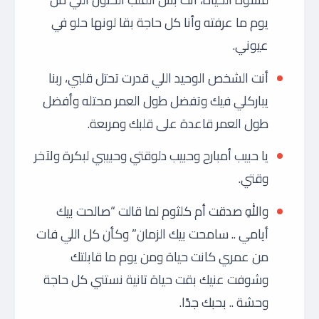
يوم ما عرفته وأنا كل حاجة بقا لونها حلو في
عيوني.
أنت الشخص الوحيد اللي قدرت تحتل قلبي، ربنا
يباركلي فيك وتفضل طول العمر محتله وأفضل
طول العمر قاعدة على قلبك ومربعة.
يا حبيب أمبارح وحبيب دلوقتي وحبيبي لبكرة ولآخر
وقتي.
واللهِ صدقت أم كلثوم لما قالت “صالحت بيك
أيامي .. سامحت بيك الزمان” وكأن كل اللي فات
من عمري كانت حياة ومن يوم ما قابلتك
وشوفت عنيك بقت حياة تانية نستني كل حاجة
وحشة .. بحبك جدًا.