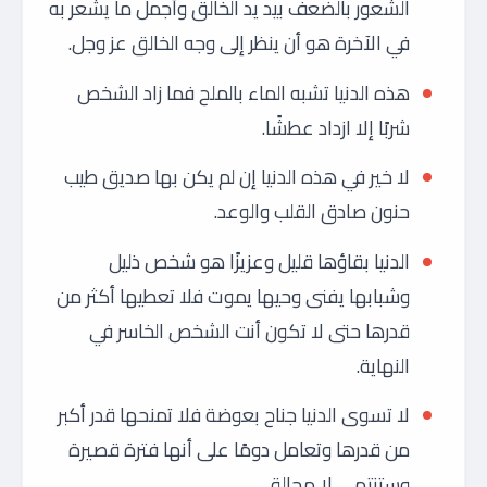
الشعور بالضعف بيد يد الخالق وأجمل ما يشعر به
في الآخرة هو أن ينظر إلى وجه الخالق عز وجل.
هذه الدنيا تشبه الماء بالملح فما زاد الشخص
شربًا إلا ازداد عطشًا.
لا خير في هذه الدنيا إن لم يكن بها صديق طيب
حنون صادق القلب والوعد.
الدنيا بقاؤها قليل وعزيزًا هو شخص ذليل
وشبابها يفنى وحيها يموت فلا تعطيها أكثر من
قدرها حتى لا تكون أنت الشخص الخاسر في
النهاية.
لا تسوى الدنيا جناح بعوضة فلا تمنحها قدر أكبر
من قدرها وتعامل دومًا على أنها فترة قصيرة
وستنتهي لا محالة.