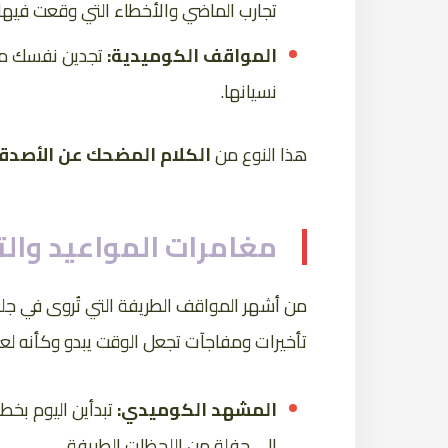
تجارب الماضي والأخطاء التي وقعت فيها.
المواقف الكوميدية:
تجدين نفسك مست
نسيانها.
هذا النوع من
الكلام المضحك عن الأصدقا
مغامرات المواعيد والت
من أشهر المواقف الطريفة التي تُروى في جل
تأخيرات ومفاجآت تجعل الوقت يبدو وكأنه لعب
المشهد الكوميدي:
تبدأين اليوم بخطة
إلى حفلة من اللحظات الطريفة.