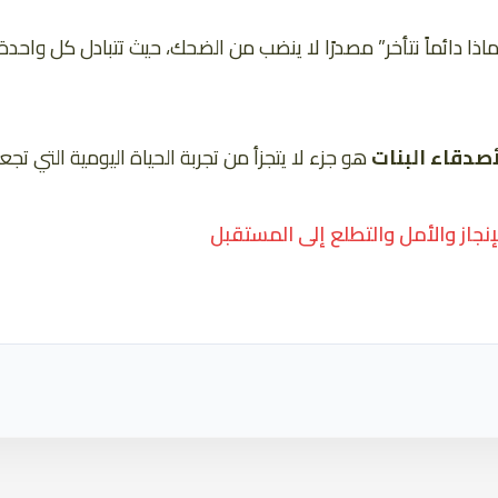
اذا دائماً نتأخر” مصدرًا لا ينضب من الضحك، حيث تتبادل كل واح
صدقاء البنات
هو جزء لا يتجزأ من تجربة الحياة اليومية التي تج