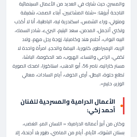
والمسرح، حيث شارك في العديد من الأعمال السينمائية
الناجحة أبرزها: «شلة المشاغبين، أبناء الصمت، شفيقة
ومتولي، وراء الشمس، اسكندرية ليه، الباطنية، أنا لا أكذب
ولكني أتجمل، المدمن، سعد اليتيم، البريء، شادر السمك،
البيه البواب، أحلام هند وكاميليا، زوجة رجل مهم، ولاد
الإيه، الإمبراطور، كابوريا، البيضة والحجر، امرأة واحدة لا
تكفي، الراعي والنساء، الهروب، ضد الحكومة، الباشا،
مستر كاراتيه، ناصر 56، أبو الدهب، استاكوزا، اضحك الصورة
تطلع حلوة، البطل، أرض الخوف، أيام السادات، معالي
الوزير، حليم».
الأعمال الدرامية والمسرحية للفنان
أحمد زكي:
وكان من أبرز أعماله الدرامية: « اللسان المر، الغضب،
بستان الشوك، الأيام، أيام من الماضي، طيور بلا أجنحة، إلا