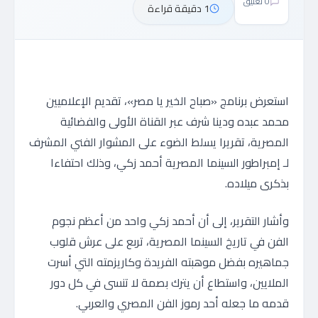
0 تعليق
1 دقيقة قراءة
استعرض برنامج «صباح الخير يا مصر»، تقديم الإعلاميين
محمد عبده ودينا شرف عبر القناة الأولى والفضائية
المصرية، تقريرا يسلط الضوء على المشوار الفني المشرف
لـ إمبراطور السينما المصرية أحمد زكي، وذلك احتفاءا
بذكرى ميلاده.
وأشار التقرير، إلى أن أحمد زكي واحد من أعظم نجوم
الفن في تاريخ السينما المصرية، تربع على عرش قلوب
جماهيره بفضل موهبته الفريدة وكاريزمته التي أسرت
الملايين، واستطاع أن يترك بصمة لا تنسى في كل دور
قدمه ما جعله أحد رموز الفن المصري والعربي.