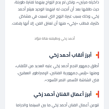
ذاكرته مرتين»، ولكن لم يدم الزواج بينهما لفترة طويلة،
حيث طلقها بعد أن أنجبت له ابنهما الوحيد هيثم أحمد
زكي، وذلك بسبب غيرة الزوج التي تسببت في مشاكل
كثيرة، فطلب «زكي» منها أن تعتزل الفن، إلا أنها رفضت.
أحمد زكي وطليقته هالة فؤاد
أبرز ألقاب أحمد زكي
أطلق جمهور النجم أحمد زكي عليه العديد من الألقاب،
ومنها «رئيس جمهورية الفنانين، الإمبراطور، العبقري،
فتى الشاشة الأسمر، النمر الأسود».
أبرز أعمال الفنان أحمد زكي
تنوعن أعمال الفنان أحمد زكي ما بين السينما والدراما