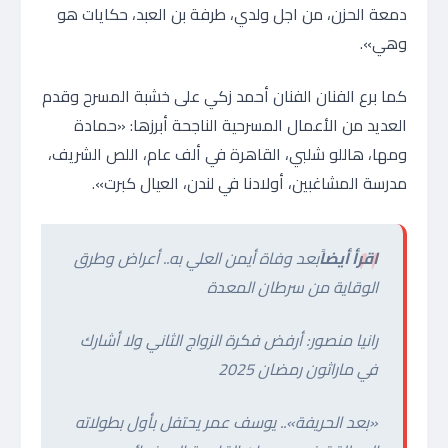
دمعة الحزن، من اجل ولدي، طرفة بن العبد، حكايات هو
وهي».
كما برع الفنان الفنان أحمد زكي على خشبة المسرح وقدم
العديد من الأعمال المسرحية الناجحة أبرزها: «حمادة
ومها، هاللو شلبي، القاهرة في ألف عام، اللص الشريف،
مدرسة المشاغبين، أولادنا في لندن، العيال كبرت».
اقرأ أيضاً
بعد وفاة أيمن العلي به.. أعراض وطرق
الوقاية من سرطان المعدة
رانيا منصور: أرفض فكرة الزواج الثاني ولا أشارك
في ماراثون رمضان 2025
«بعد الحريفة».. يوسف عمر يحتفل بأول بطولاته