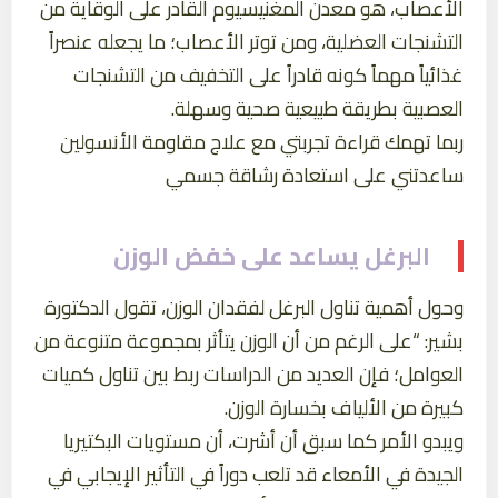
الأعصاب، هو معدن المغنيسيوم القادر على الوقاية من
التشنجات العضلية، ومن توتر الأعصاب؛ ما يجعله عنصراً
غذائياً مهماً كونه قادراً على التخفيف من التشنجات
العصبية بطريقة طبيعية صحية وسهلة.
ربما تهمك قراءة تجربتي مع علاج مقاومة الأنسولين
ساعدتني على استعادة رشاقة جسمي
البرغل يساعد على خفض الوزن
وحول أهمية تناول البرغل لفقدان الوزن، تقول الدكتورة
بشير: “على الرغم من أن الوزن يتأثر بمجموعة متنوعة من
العوامل؛ فإن العديد من الدراسات ربط بين تناول كميات
كبيرة من الألياف بخسارة الوزن.
ويبدو الأمر كما سبق أن أشرت، أن مستويات البكتيريا
الجيدة في الأمعاء قد تلعب دوراً في التأثير الإيجابي في