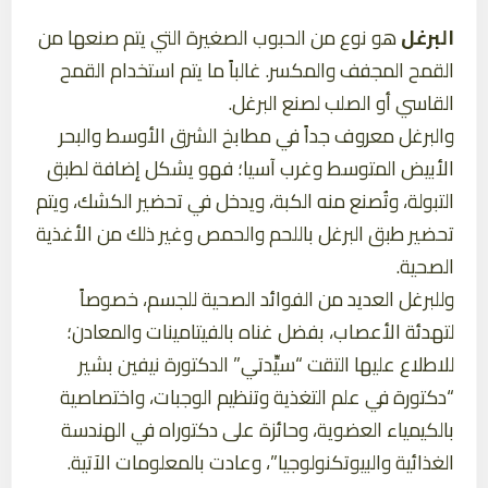
البرغل
هو نوع من الحبوب الصغيرة التي يتم صنعها من
القمح المجفف والمكسر. غالباً ما يتم استخدام القمح
القاسي أو الصلب لصنع البرغل.
والبرغل معروف جداً في مطابخ الشرق الأوسط والبحر
الأبيض المتوسط وغرب آسيا؛ فهو يشكل إضافة لطبق
التبولة، وتُصنع منه الكبة، ويدخل في تحضير الكشك، ويتم
تحضير طبق البرغل باللحم والحمص وغير ذلك من الأغذية
الصحية.
وللبرغل العديد من الفوائد الصحية للجسم، خصوصاً
لتهدئة الأعصاب، بفضل غناه بالفيتامينات والمعادن؛
للاطلاع عليها التقت “سيِّدتي” الدكتورة نيفين بشير
“دكتورة في علم التغذية وتنظيم الوجبات، واختصاصية
بالكيمياء العضوية، وحائزة على دكتوراه في الهندسة
الغذائية والبيوتكنولوجيا”، وعادت بالمعلومات الآتية.