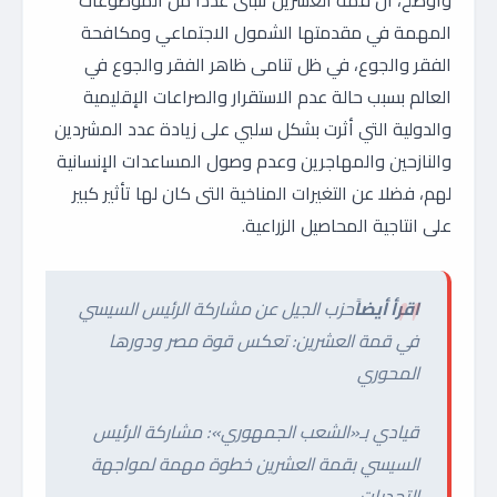
وأوضح، أن قمة العشرين تتبنى عددًا من الموضوعات
المهمة في مقدمتها الشمول الاجتماعي ومكافحة
الفقر والجوع، في ظل تنامى ظاهر الفقر والجوع في
العالم بسبب حالة عدم الاستقرار والصراعات الإقليمية
والدولية التي أثرت بشكل سلبي على زيادة عدد المشردين
والنازحين والمهاجرين وعدم وصول المساعدات الإنسانية
لهم، فضلا عن التغيرات المناخية التى كان لها تأثير كبير
على انتاجية المحاصيل الزراعية.
اقرأ أيضاً
حزب الجيل عن مشاركة الرئيس السيسي
في قمة العشرين: تعكس قوة مصر ودورها
المحوري
قيادي بـ«الشعب الجمهوري»: مشاركة الرئيس
السيسي بقمة العشرين خطوة مهمة لمواجهة
التحديات