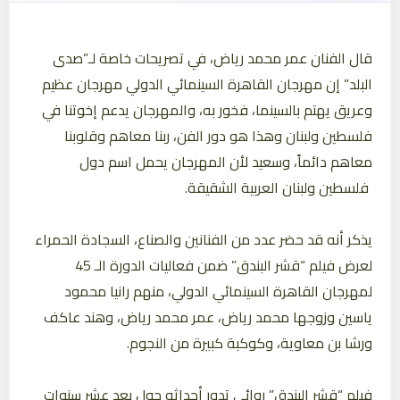
قال الفنان عمر محمد رياض، في تصريحات خاصة لـ”صدى
البلد” إن مهرجان القاهرة السينمائي الدولي مهرجان عظيم
وعريق يهتم بالسينما، فخور به، والمهرجان يدعم إخوتنا في
فلسطين ولبنان وهذا هو دور الفن، ربنا معاهم وقلوبنا
معاهم دائماً، وسعيد لأن المهرجان يحمل اسم دول
فلسطين ولبنان العربية الشقيقة.
يذكر أنه قد حضر عدد من الفنانين والصناع، السجادة الحمراء
لعرض فيلم “قشر البندق” ضمن فعاليات الدورة الـ 45
لمهرجان القاهرة السينمائي الدولي، منهم رانيا محمود
ياسين وزوجها محمد رياض، عمر محمد رياض، وهند عاكف
ورشا بن معاوية، وكوكبة كبيرة من النجوم.
فيلم “قشر البندق” روائي تدور أحداثه حول بعد عشر سنوات