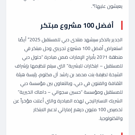
يعيشون عليها؟”.
أفضل 100 مشروع مبتكر
الجدير بالذكر سيشهد منتدى دبي للمستقبل 2025″ أيضًا
استعراض أفضل 100 مشروع تجريبي وحل مبتكر في
منطقة 2071 بأبراج الإمارات ضمن مبادرة “حلول دبي
للمستقبل – ابتكارات للبشرية” التي سيتم تنظيمها بإشراف
الشيخة لطيفة بنت محمد بن راشد آل مكتوم، رئيسة هيئة
الثقافة والفنون في دبي، وبالتعاون بين مؤسسة دبي
للمستقبل ومؤسسة “حسين سجواني – داماك الخيرية”
الشريك الاستراتيجي لهذه المبادرة والتي أعلنت مؤخراً عن
تخصيص 100 مليون درهم إماراتي لدعم الابتكار
والتكنولوجيا.