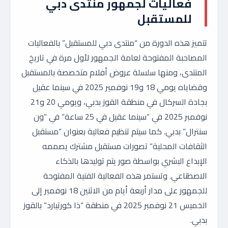
فعاليات لجمهور منتدى دبي
للمستقبل
تتميز هذه الدورة من “منتدى دبي للمستقبل” بالفعاليات
المصاحبة المفتوحة لعامة الجمهور لأول مرة في تاريخ
المنتدى، ومنها سلسلة عروض أفلام متخصصة بالمستقبل
وقضاياه يومي 18 و19 نوفمبر 2025 في سينما عقيل
بجادة السركال في منطقة القوز بدبي، ويومي 20 و21
نوفمبر 2025 في “سينما عقيل في 25 ساعة” في “ون
سنترال” بدبي. كما سيتم تنظيم فعالية بعنوان “مستقبل
الثقافات المحلية” تصورات مستقبل مشترك يصممه
الإبداع البشري بواسطة صور يتم توليدها بالذكاء
الاصطناعي. وتستمر هذه الفعالية الفنية المفتوحة
للجمهور على مدار أربعة أيام من الاثنين 18 نوفمبر إلى
الخميس 21 نوفمبر 2025 في منطقة “ذا كورتيارد” بالقوز
بدبي.