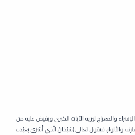
 الإسراء والمعراج ليريه الآيات الكبري ويفيض عليه من
الأنوار، فيقول تعالى (سُبْحَانَ الَّذِي أَسْرَىٰ بِعَبْدِهِ