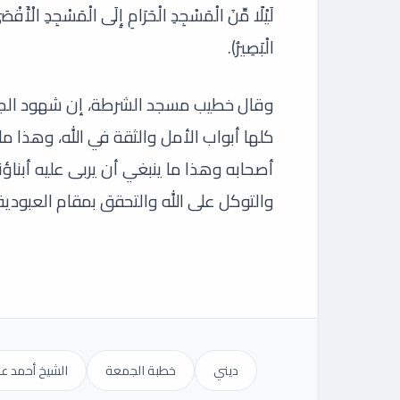
لَيْلًا مِّنَ الْمَسْجِدِ الْحَرَامِ إِلَى الْمَسْجِدِ الْأَقْصَى ا
الْبَصِيرُ).
وقال خطيب مسجد الشرطة، إن شهود الجبر ا
كلها أبواب الأمل والثقة في الله، وهذا
أصحابه وهذا ما ينبغي أن يربى عليه أبناؤنا 
والتوكل على الله والتحقق بمقام العبودية
ديني
خطبة الجمعة
الشيخ أحمد ع