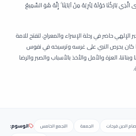
لَّذِي بَارَكْنَا حَوْلَهُ لِنُرِيَهُ مِنْ آيَاتِنَا ۚ إِنَّهُ هُوَ السَّمِيعُ
لإلهي حاضر في رحلة الإسراء والمعراج، لتفتح للامة
 ما كان يحرص النبي على غرسه وترسيخه في نفوس
وبناتنا، العزة والأمل والأخذ بالأسباب والصبر والرضا
.
الوسوم:
صام الدين فرحات
الجمعة
التجمع الخامس