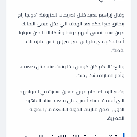
وقال إبراهيم سعيد خلال تصريحات تلفزيونية: “دونجا راح
يتخانق مع الحكم بعد الهدف اللي دخل مرمى الزمالك
بدون سبب، نفسي أفهم دونجا وشيكابالا رايحين يقولوا
أية للحكم، دي ملهاش مبرر غير إنها ناس عايزة تاخد
لقطة”.
وتابع: “الحكم كان كويس جدًا وشخصيته مش ضعيفة،
وأدار المباراة بشكل جيد”.
وخسر الزمالك امام فريق مودرن سبورت في المواجهة
التي أقيمت مساء أمس، على ملعب استاد القاهرة
الدولي، ضمن مباريات الجولة التاسعة من البطولة
المصرية.