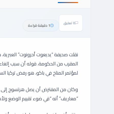
0 تعليق
1 دقيقة قراءة
نقلت صحيفة “يديعوت أحرونوت” العبرية، صبا
المقرب من الحكومة، قوله أن سبب إلغاء ز
لمؤتمر المناخ في باكو، هو رفض تركيا السم
وكان من المفترض أن يصل هرتسوج إلى با
“معاريف” أنه “في ضوء تقييم الوضع ولأسباب