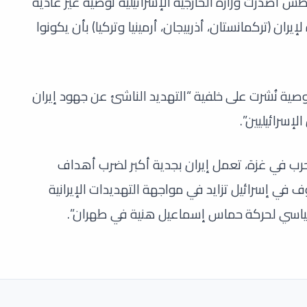
 أصدرت وزارة الخارجية الإسرائيلية توصية غير عادية
إيران (تركمانستان، أذربيجان، أرمينيا وتركيا) بأن يكونوا
ية نُشرت على خلفية “التهديد الناشئ عن جهود إيران
لإسرائيليين”.
الحرب في غزة، تعمل إيران بجدية أكبر لضرب أهداف
وف في إسرائيل تزايد في مواجهة التهديدات الإيرانية
السياسي لحركة حماس إسماعيل هنية في طهران”.