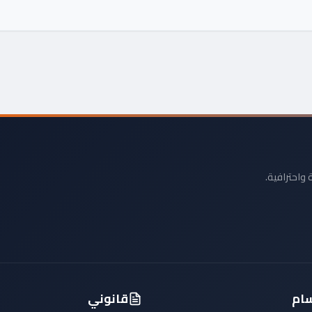
 واحترافية.
سام
قانوني