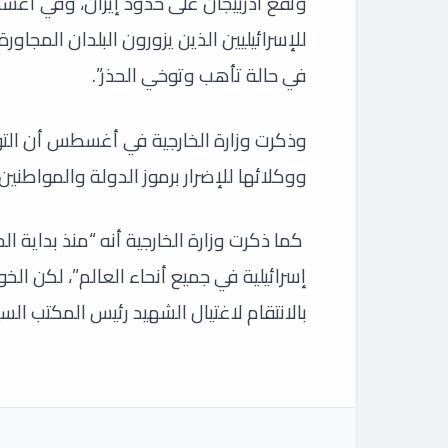
وتقع أذربيجان على حدود إيران، وفي أغسطس
للإسرائيليين الذين يزورون البلدان المجاورة ل
في حالة تأهب وتوخي الحذر”.
وذكرت وزارة الخارجية في أغسطس أن التوص
ووكلائها للإضرار برموز الدولة والمواطنين ا
كما ذكرت وزارة الخارجية أنه “منذ بداية 
إسرائيلية في جميع أنحاء العالم”، لكن الخ
بالانتقام لاغتيال الشهيد رئيس المكتب 