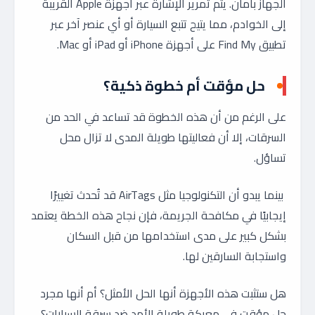
الجهاز بأمان. يتم تمرير الإشارة عبر أجهزة Apple القريبة
إلى الخوادم، مما يتيح تتبع السيارة أو أي عنصر آخر عبر
تطبيق Find My على أجهزة iPhone أو iPad أو Mac.
حل مؤقت أم خطوة ذكية؟
على الرغم من أن هذه الخطوة قد تساعد في الحد من
السرقات، إلا أن فعاليتها طويلة المدى لا تزال محل
تساؤل.
بينما يبدو أن التكنولوجيا مثل AirTags قد تُحدث تغييرًا
إيجابيًا في مكافحة الجريمة، فإن نجاح هذه الخطة يعتمد
بشكل كبير على مدى استخدامها من قبل السكان
واستجابة السارقين لها.
هل ستثبت هذه الأجهزة أنها الحل الأمثل؟ أم أنها مجرد
حل مؤقت في معركة طويلة الأمد ضد سرقة السيارات؟