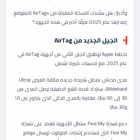
وأخيرًا، هل ستُحدث النسخة المقبلة من AirTags (المتوقع
إصدارها عام 2025) فرقًا أكبر في هذه الجهود؟
الجيل الجديد من AirTag
تخطط Apple لإطلاق الجيل الثاني من أجهزة AirTag في
عام 2025، مع تحسينات كبيرة تشمل:
مدى محسّن: بفضل شريحة جديدة فائقة العرض (Ultra
Wideband)، ستزداد قدرة التتبع الدقيقة ليصل المدى من
30 إلى 90 مترًا، مقارنة بالمدى الحالي الذي يتراوح بين 10
و30 مترًا.
دعم شبكة Find My: ستظل الأجهزة تعتمد على شبكة
Find My التي تستخدم إشارات البلوتوث لإرسال موقع