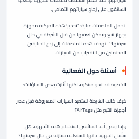
سياراتهم، كما تقدم السلطات ملصقات تحذيرية ليضعها
السائقون على زجاج سياراتهم الأمامي.
تحمل الملصقات عبارة: “تحذير! هذه المركبة مجهزة
بجهاز تتبع ويمكن تعقبها من قبل الشرطة في حال
سرقتها!”، تهدف هذه الملصقات إلى ردع السارقين
المحتملين من الاقتراب من السيارات.
أسئلة حول الفعالية
الخطوة قد تبدو مبتكرة، لكنها أثارت بعض التساؤلات:
كيف كانت الشرطة تستعيد السيارات المسروقة قبل عصر
أجهزة التتبع مثل AirTags؟
وإذا رفض أحد السائقين استخدام هذه الأجهزة، هل
ستُبذل الجهود ذاتها لاستعادة سيارته في حال سرقتها؟