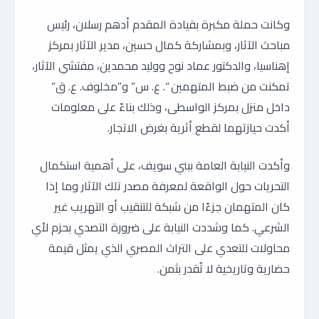
وكانت حملة مكبرة بقيادة المقدم أدهم رسلان، رئيس
مباحث الآثار، وبمشاركة كمال حسين، مدير الآثار بمركز
إهناسيا، والدكتور عماد نوح ووليد محمدين، مفتشي الآثار،
تمكنت من ضبط المتهمين “. ع. س” و”مخلوف. ع. ق”
داخل منزل بمركز الواسطى، وذلك بناءً على معلومات
أكدت حيازتهما لقطع أثرية بغرض الاتجار.
وأكدت النيابة العامة ببني سويف، على أهمية استكمال
التحريات حول الواقعة لمعرفة مصدر تلك الآثار وما إذا
كان المتهمان جزءًا من شبكة للتنقيب أو التهريب غير
الشرعي. كما وشددت النيابة على ضرورة التصدي بحزم لأي
محاولات للتعدي على التراث المصري الذي يمثل قيمة
حضارية وتاريخية لا تُقدر بثمن.