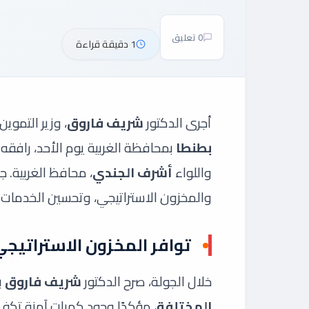
0 تعليق
1 دقيقة قراءة
أجرى الدكتور
شريف فاروق
، وزير التموين
بطنطا
بمحافظة الغربية يوم الأحد، رافقه خ
واللواء
أشرف الجندي
، محافظ الغربية. ج
والمخزون الاستراتيجي، وتحسين الخدمات 
توافر المخزون الاستراتيج
خلال الجولة، صرح الدكتور
شريف فاروق
ب
المختلفة
، مؤكدًا وجود كميات آمنة تكفي 