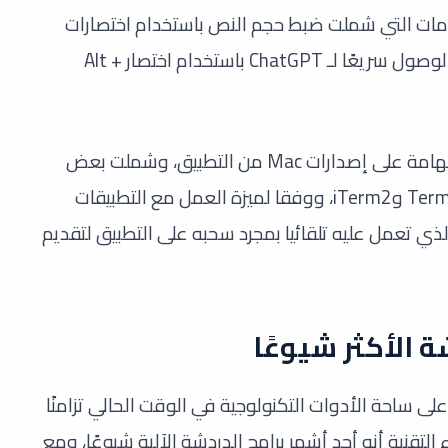
خدمات التي شملت ضبط حجم النص باستخدام اختصارات
لوحة المفاتيح، وتمكين المستخدمين من الوصول سريعًا لـ ChatGPT باستخدام اختصار Alt +
يٌذكر أن OpenAI أضافت بعض التحديثات الهامة على إصدارات Mac من التطبيق، وشملت بعض
المزايا المتعلقة بـ VS Code وXcode وTerminal وiTerm2، ووفقا لميزة العمل مع التطبيقات
ذي تعمل عليه تلقائيا بمجرد سحبه على التطبيق لتقديم
 أن ChatGPT أصبح يتربع على ساحة الأدوات التكنولوجية في الوقت الحالي تزامنًا
لتقنية أنه أحد أشهر برامج الدردشة الآلية شيوعًا، ومع