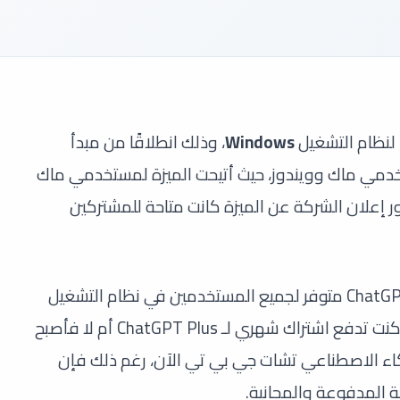
لنظام التشغيل
Windows
، وذلك انطلاقًا من مبدأ
خدمي ماك وويندوز، حيث أتيحت الميزة لمستخدمي ماك
لماضي من العام الجاري 2025، وفور إعلان الشركة عن الميزة كانت متاحة للمشتركين
أما في الوقت الحالي، فقد أصبح تطبيق ChatGPT متوفر لجميع المستخدمين في نظام التشغيل
Windows، بشكل مجاني تمامًا، لذا سواء كنت تدفع اشتراك شهري لـ ChatGPT Plus أم لا فأصبح
اء الاصطناعي تشات جي بي تي الآن، رغم ذلك فإن
 المدفوعة والمجانية.