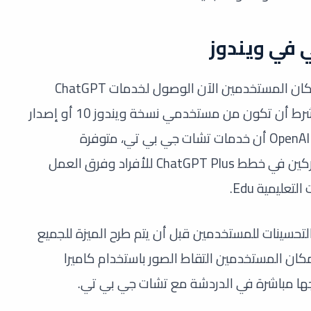
وفقا لما ذكر في موقع techloy، فإن بإمكان المستخدمين الآن الوصول لخدمات ChatGPT
بسهولة والتفاعل مع chatbot بسلاسة، شرط أن تكون من مستخدمي نسخة ويندوز 10 أو إصدار
أعلى، وفي أكتوبر الماضي كانت قد أعلنت OpenAI أن خدمات تشات جي بي تي، متوفرة
للمستخدمين المميزين فقط سواء المشتركين في خطط ChatGPT Plus للأفراد وفرق العمل
إضافة بعض التحسينات للمستخدمين قبل أن يتم طرح الميزة للجميع
ان المستخدمين التقاط الصور باستخدام كاميرا
ها مباشرة في الدردشة مع تشات جي بي تي.