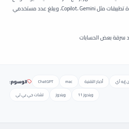
إضافة بعض التحسينات عليه سينافس بقوة تطبيقات مثل Copilot، Gemini، ويبلغ عدد مستخدمي
د سرقة بعض الحسابات
الوسوم:
ن إيه آي
أخبار التقنية
mac
ChatGPT
ويندوز 11
ويندوز
تشات جي بي تي