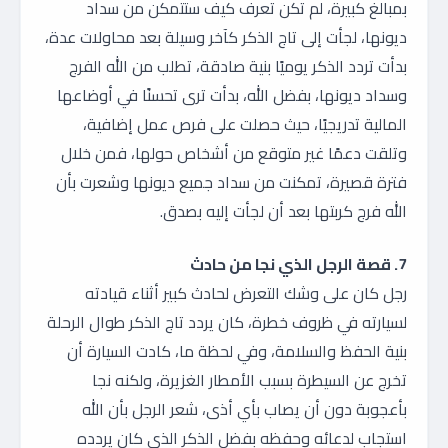
بمبالغ كبيرة، لم تكن تعرف كيف ستتمكن من سداد
ديونها، لجأت إلى تاج الذكر كآخر وسيلة بعد محاولات عدة،
بدأت تردد الذكر يوميًا بنية صادقة، تطلب من الله الفرج
وسداد ديونها، بفضل الله، بدأت ترى تحسنًا في أوضاعها
المالية تدريجيًا، حيث حصلت على فرص عمل إضافية،
وتلقت دعمًا غير متوقع من أشخاص حولها، فمن خلال
فترة قصيرة، تمكنت من سداد جميع ديونها وشعرت بأن
الله فرج كربتها بعد أن لجأت إليه بصدق.
7. قصة الرجل الذي نجا من حادث
رجل كان على وشك التعرض لحادث كبير أثناء قيادته
لسيارته في ظروف خطرة، كان يردد تاج الذكر طوال الرحلة
بنية الحفظ والسلامة، وفي لحظة ما، كادت السيارة أن
تخرج عن السيطرة بسبب الأمطار الغزيرة، ولكنه نجا
بأعجوبة دون أن يصاب بأي أذى، شعر الرجل بأن الله
استجاب لدعائه وحفظه بفضل الذكر الذي كان يردده