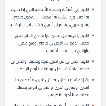
اللهم إني أسألك باسمك الأعظم، الذي إذا دُعيت
به أجبت، وإذا سُئلت به أعطيت، أن تقضي حاجتي
وتفرج كربي، وتيسر لي أمري يا ذا الجلال والإكرام.
اللهم يا ميسر كل عسير، ويا قاضي الحاجات، ويا
مجيب الدعوات، اقضِ لي حاجتي وفرج همي
وارزقني من حيث لا أحتسب.
اللهم اجعل لي من أمري فرجًا ومخرجًا، واقضِ لي
حاجتي عاجلًا غير آجل، برحمتك يا أرحم الراحمين.
ربِّ إنك تعلم حاجتي وما في قلبي، فأعطني ما
أتمنى، ويسر لي أمري، وافتح لي أبواب رحمتك
وعفوك، يا أكرم الأكرمين.
اللهم افتح لي أبواب رحمتك، وارزقني من حيث لا