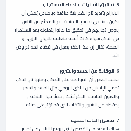
5. تحقيق الأمنيات والدعاء المستجاب
الالتزام بترديد تاج الذكر بنية صافية وبإخلاص يُمكن أن
يكون سببًا في تحقيق الأمنيات، فهناك كثير من الناس
يروون تجاربهم في تحقيق ما كانوا يتمنونه بعد الاستمرار
في الذكر، سواء كانت أمنية متعلقة بالزواج، الرزق، أو
الصحة، يُقال إن هذا الذكر يعجل في قضاء الحوائج بإذن
الله.
6. الوقاية من الحسد والشرور
يعتقد البعض أن المواظبة على الأذكار، ومنها تاج الذكر،
تحمي الإنسان من الأذى الروحي مثل الحسد والسحر
والعيون الحاقدة، الذكر يُشكل حصنًا حول الشخص،
يحفظه من الشرور والآفات التي قد تؤثر على حياته.
7. تحسين الحالة الصحية
هناك العديد من القصص التي يرويها الناس عن تحسن