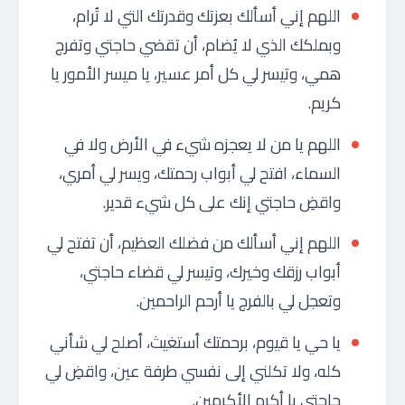
اللهم إني أسألك بعزتك وقدرتك التي لا تُرام،
وبملكك الذي لا يُضام، أن تقضي حاجتي وتفرج
همي، وتيسر لي كل أمر عسير، يا ميسر الأمور يا
كريم.
اللهم يا من لا يعجزه شيء في الأرض ولا في
السماء، افتح لي أبواب رحمتك، ويسر لي أمري،
واقضِ حاجتي إنك على كل شيء قدير.
اللهم إني أسألك من فضلك العظيم، أن تفتح لي
أبواب رزقك وخيرك، وتيسر لي قضاء حاجتي،
وتعجل لي بالفرج يا أرحم الراحمين.
يا حي يا قيوم، برحمتك أستغيث، أصلح لي شأني
كله، ولا تكلني إلى نفسي طرفة عين، واقضِ لي
حاجتي يا أكرم الأكرمين.