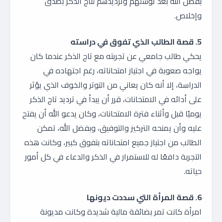
بفضل الله بعد توسلهم وترديدهم لتاج الذكر بصدق
وإخلاص.
5. قصة الطالب الذي تفوق في دراسته
يحكي طالب جامعي عن تجربته مع تاج الذكر عندما كان
يواجه صعوبة في اجتياز امتحاناته، رغم اجتهاده في
الدراسة، إلا أنه كان يعاني من التوتر والخوف الذي يؤثر
على أدائه في الامتحانات، قرر أن يبدأ في ترديد تاج الذكر
يوميًا قبل وأثناء فترة الامتحانات، وكان يدعو الله أن يفتح
عليه وأن يمنحه التركيز والتوفيق، وبفضل الله، تمكن
الطالب من اجتياز جميع امتحاناته بتفوق كبير، وكانت هذه
التجربة دافعًا له للاستمرار في الذكر والدعاء في كل أمور
حياته.
6. قصة المرأة التي سددت ديونها
امرأة كانت تمر بضائقة مالية شديدة وكانت مديونة