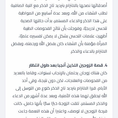
أصدقائها نصحها بالالتزام بترديد تاج الذكر مع النية الصافية
لطلب الشفاء من الله، وبعد عدة أسابيع من المواظبة
على هذا الذكر والدعاء المستمر، بدأت حالتها الصحية
تتحسن تدريجيًا، وفوجئت بأن نتائج الفحوصات الطبية
أظهرت علامات التحسن بشكل لا يمكن تفسيره علميًا،
المرأة مؤمنة بأن الشفاء كان بفضل الله ورحمته، وبفضل
الالتزام بالدعاء والذكر.
4. قصة الزوجين اللذين أنجبا بعد طول انتظار
كان هناك زوجان يحلمان بالإنجاب لسنوات، وقاما بالعديد
من الفحوصات والعلاجات، لكن دون نتيجة، وفي أحد
الأيام، قررا الالتزام بترديد تاج الذكر كنوع من التوسل إلى
الله ليحقق لهما هذه الأمنية، وبعد عدة أشهر من الدعاء
والذكر المستمر، تلقت الزوجة خبرًا سارًا بأنها حامل، كانت
فرحة الزوجين لا توصف، واعتبرا أن هذه النعمة جاءت