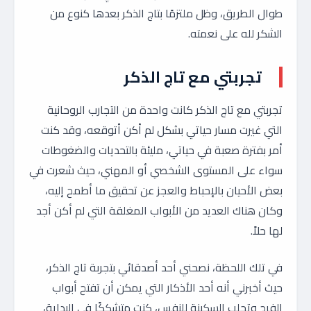
طوال الطريق، وظل ملتزمًا بتاج الذكر بعدها كنوع من
الشكر لله على نعمته.
تجربتي مع تاج الذكر
تجربتي مع تاج الذكر كانت واحدة من التجارب الروحانية
التي غيرت مسار حياتي بشكل لم أكن أتوقعه، وقد كنت
أمر بفترة صعبة في حياتي، مليئة بالتحديات والضغوطات
سواء على المستوى الشخصي أو المهني، حيث شعرت في
بعض الأحيان بالإحباط والعجز عن تحقيق ما أطمح إليه،
وكان هناك العديد من الأبواب المغلقة التي لم أكن أجد
لها حلاً.
في تلك اللحظة، نصحني أحد أصدقائي بتجربة تاج الذكر،
حيث أخبرني أنه أحد الأذكار التي يمكن أن تفتح أبواب
الفرج وتجلب السكينة للنفس، كنت متشككًا في البداية،