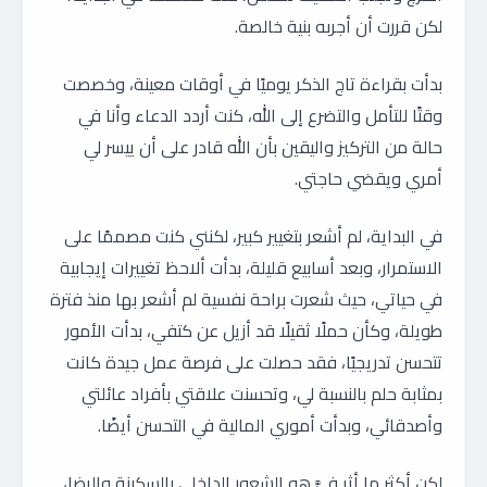
لكن قررت أن أجربه بنية خالصة.
بدأت بقراءة تاج الذكر يوميًا في أوقات معينة، وخصصت
وقتًا للتأمل والتضرع إلى الله، كنت أردد الدعاء وأنا في
حالة من التركيز واليقين بأن الله قادر على أن ييسر لي
أمري ويقضي حاجتي.
في البداية، لم أشعر بتغيير كبير، لكنني كنت مصممًا على
الاستمرار، وبعد أسابيع قليلة، بدأت ألاحظ تغييرات إيجابية
في حياتي، حيث شعرت براحة نفسية لم أشعر بها منذ فترة
طويلة، وكأن حملًا ثقيلًا قد أزيل عن كتفي، بدأت الأمور
تتحسن تدريجيًا، فقد حصلت على فرصة عمل جيدة كانت
بمثابة حلم بالنسبة لي، وتحسنت علاقتي بأفراد عائلتي
وأصدقائي، وبدأت أموري المالية في التحسن أيضًا.
لكن أكثر ما أثر فيَّ هو الشعور الداخلي بالسكينة والرضا،