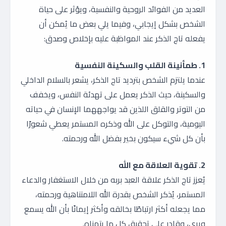
العديد من الفوائد الروحية والنفسية، ويؤثر على حياة
الشخص بشكل إيجابي، وفيما يلي بعض ما يُمكن أن
يفعله تاج الذكر عند المواظبة عليه بإخلاص وصدق:
1. طمأنينة القلب والسكينة النفسية
عندما يلتزم الشخص بترديد تاج الذكر، يشعر بالسلام الداخلي
والسكينة، حيث الذكر يعمل على تهدئة النفس، ويخفف
من التوتر والقلق اللذين قد يواجههما الإنسان في حياته
اليومية، والتوكل على الله وذكره المستمر يعطي شعورًا
بأن كل شيء سيكون بخير بفضل الله ورحمته.
2. تقوية العلاقة مع الله
يُعزز تاج الذكر علاقة العبد بربه من خلال الاستغفار والدعاء
المستمر، يُذكر الشخص بقدرة الله اللامتناهية ورحمته،
مما يجعله أكثر ارتباطًا بخالقه وأكثر إيمانًا بأن الله يسمع
ويرى، وقادر على تحقيق كل ما يتمناه.