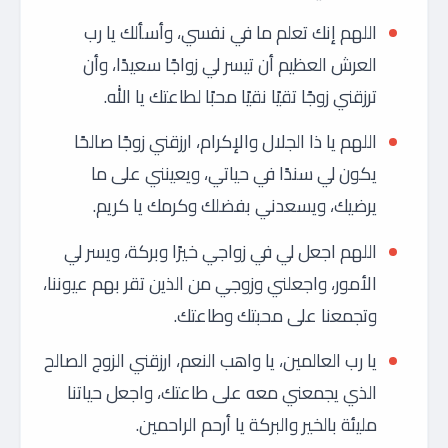
اللهم إنك تعلم ما في نفسي، وأسألك يا رب
العرش العظيم أن تيسر لي زواجًا سعيدًا، وأن
ترزقني زوجًا تقيًا نقيًا محبًا لطاعتك يا الله.
اللهم يا ذا الجلال والإكرام، ارزقني زوجًا صالحًا
يكون لي سندًا في حياتي، ويعينني على ما
يرضيك، ويسعدني بفضلك وكرمك يا كريم.
اللهم اجعل لي في زواجي خيرًا وبركة، ويسر لي
الأمور، واجعلني وزوجي من الذين تقر بهم عيوننا،
وتجمعنا على محبتك وطاعتك.
يا رب العالمين، يا واهب النعم، ارزقني الزوج الصالح
الذي يجمعني معه على طاعتك، واجعل حياتنا
مليئة بالخير والبركة يا أرحم الراحمين.