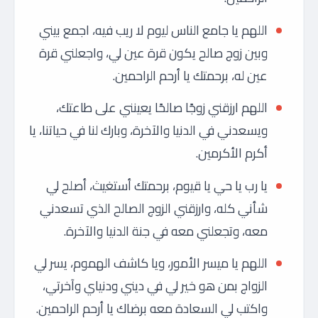
اللهم يا جامع الناس ليوم لا ريب فيه، اجمع بيني
وبين زوج صالح يكون قرة عين لي، واجعلني قرة
عين له، برحمتك يا أرحم الراحمين.
اللهم ارزقني زوجًا صالحًا يعينني على طاعتك،
ويسعدني في الدنيا والآخرة، وبارك لنا في حياتنا، يا
أكرم الأكرمين.
يا رب يا حي يا قيوم، برحمتك أستغيث، أصلح لي
شأني كله، وارزقني الزوج الصالح الذي تسعدني
معه، وتجعلني معه في جنة الدنيا والآخرة.
اللهم يا ميسر الأمور، ويا كاشف الهموم، يسر لي
الزواج بمن هو خير لي في ديني ودنياي وآخرتي،
واكتب لي السعادة معه برضاك يا أرحم الراحمين.