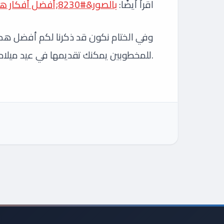
اقرأ أيضًا:
بالصور&#8230;أفضل أفكار هدايا عيد الأضحى مميزة وجديدة 2025
للمخطوبين يمكنك تقديمها في عيد ميلادهم، نتمنى أن ينال المقال إعجباكم.