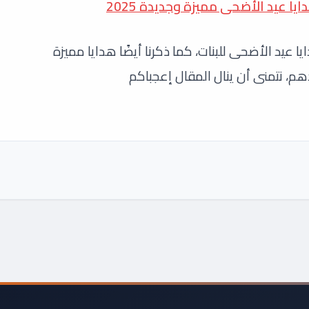
وفي الختام نكون قد ذكرنا لكم أفضل هدايا عيد الأضحى للبنات، كما ذكرنا أيضًا هدايا مميزة