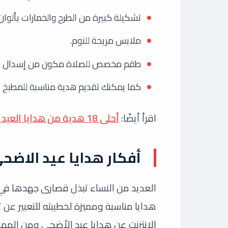
تشكيلة كبيرة من الطرح والخمارات بألوان
ملابس مريحة للنوم.
طقم مخصص للصلاة مكون من إسدال وخم
كما يمكنك تقديم هدية مناسبة للمطبخ ت
اقرأ أيضًا:
أحلى 18 هدية من هدايا العيد ابسط حبايبك بها
أفكار هدايا عيد الاضح
العديد من النساء تبذل قصارى جهدها في 
هدايا مناسبة ومميزة لخطيبته للتعبير عن تق
الإنترنت عن هدايا عيد الأضحى ومن الممكن