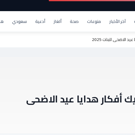
آخر الأخبار
منوعات
صحة
ألغاز
أدعية
سعودي
هد
د الاضحى للبنات 2025
يك أفكار هدايا عيد الاضحى