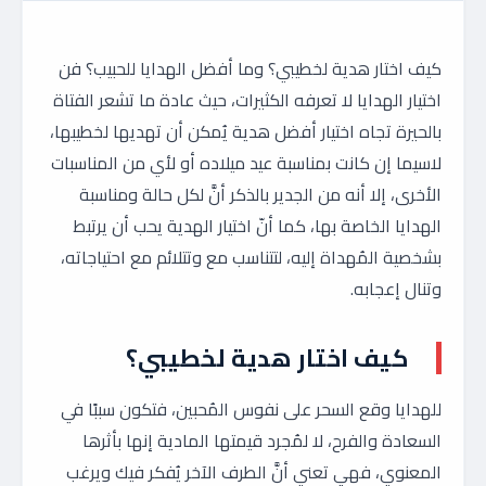
كيف اختار هدية لخطيبي؟ وما أفضل الهدايا للحبيب؟ فن
اختيار الهدايا لا تعرفه الكثيرات، حيث عادة ما تشعر الفتاة
بالحيرة تجاه اختيار أفضل هدية يُمكن أن تهديها لخطيبها،
لاسيما إن كانت بمناسبة عيد ميلاده أو لأي من المناسبات
الأخرى، إلا أنه من الجدير بالذكر أنَّ لكل حالة ومناسبة
الهدايا الخاصة بها، كما أنّ اختيار الهدية يحب أن يرتبط
بشخصية المُهداة إليه، لتتناسب مع وتتلائم مع احتياجاته،
وتنال إعجابه.
كيف اختار هدية لخطيبي؟
للهدايا وقع السحر على نفوس المُحبين، فتكون سببًا في
السعادة والفرح، لا لمُجرد قيمتها المادية إنها بأثرها
المعنوي، فهي تعني أنَّ الطرف الآخر يُفكر فيك ويرغب