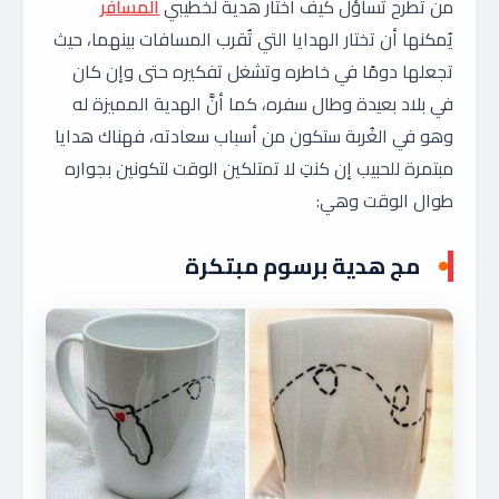
من تطرح تساؤل كيف اختار هدية لخطيبي
المسافر
يُمكنها أن تختار الهدايا التي تُقرب المسافات بينهما، حيث
تجعلها دومًا في خاطره وتشغل تفكيره حتى وإن كان
في بلاد بعيدة وطال سفره، كما أنَّ الهدية المميزة له
وهو في الغُربة ستكون من أسباب سعادته، فهناك هدايا
مبتمرة للحبيب إن كنتِ لا تمتلكين الوقت لتكونين بجواره
طوال الوقت وهي:
مج هدية برسوم مبتكرة