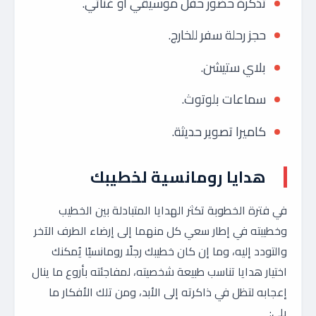
تذكرة حضور حفل موسيقي أو غنائي.
حجز رحلة سفر للخارج.
بلاي ستيشن.
سماعات بلوتوث.
كاميرا تصوير حديثة.
هدايا رومانسية لخطيبك
في فترة الخطوبة تكثر الهدايا المتبادلة بين الخطيب
وخطيبته في إطار سعي كل منهما إلى إرضاء الطرف الآخر
والتودد إليه، وما إن كان خطيبك رجلًا رومانسيًا يُمكنك
اختيار هدايا تناسب طبيعة شخصيته، لمفاجئته بأروع ما ينال
إعجابه لتظل في ذاكرته إلى الأبد، ومن تلك الأفكار ما
يلي: